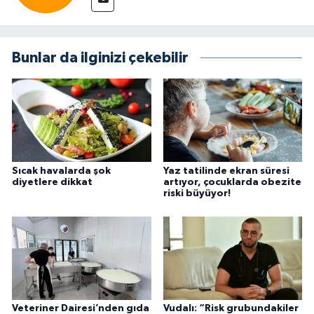
Bunlar da ilginizi çekebilir
Sıcak havalarda şok
Yaz tatilinde ekran süresi
diyetlere dikkat
artıyor, çocuklarda obezite
riski büyüyor!
Veteriner Dairesi’nden gıda
Vudalı: “Risk grubundakiler