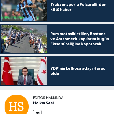
Trabzonspor’a Folcarelli'den
kötü haber
Rum motosikletliler, Bostancı
ve Astromerit kapılarını bugün
“kısa süreliğine kapatacak
YDP’nin Lefkoşa adayı Haraç
oldu
EDITÖR HAKKINDA
Halkın Sesi