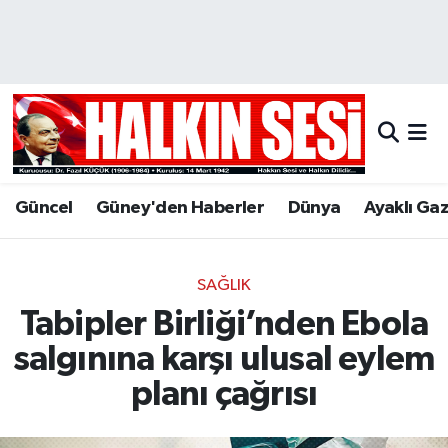
Nöbetçi Eczaneler
Hava Durumu
Trafik Durumu
Güncel
Güney'den Haberler
Dünya
Ayaklı Ga
Puan Durumu ve Fikstür
Tüm Manşetler
SAĞLIK
Tabipler Birliği’nden Ebola
Son Dakika Haberleri
salgınına karşı ulusal eylem
Haber Arşivi
planı çağrısı