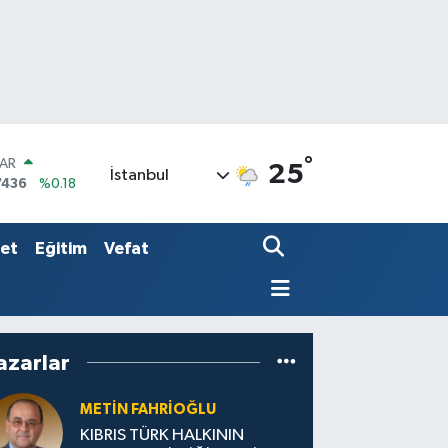
°
LAR
25
İstanbul
7436
%0.18
RO
2510
%0.32
RLİN
set
Eğitim
Vefat
4811
%0.38
azarlar
METIN FAHRİOĞLU
KIBRIS TÜRK HALKININ