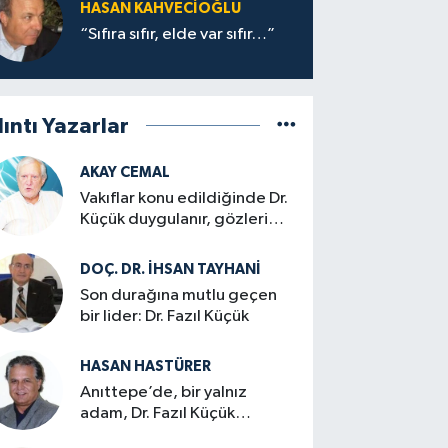
HASAN KAHVECİOĞLU
“Sıfıra sıfır, elde var sıfır…”
lıntı Yazarlar
AKAY CEMAL
Vakıflar konu edildiğinde Dr.
Küçük duygulanır, gözleri
dolardı…
DOÇ. DR. İHSAN TAYHANI
Son durağına mutlu geçen
bir lider: Dr. Fazıl Küçük
HASAN HASTÜRER
Anıttepe’de, bir yalnız
adam, Dr. Fazıl Küçük…