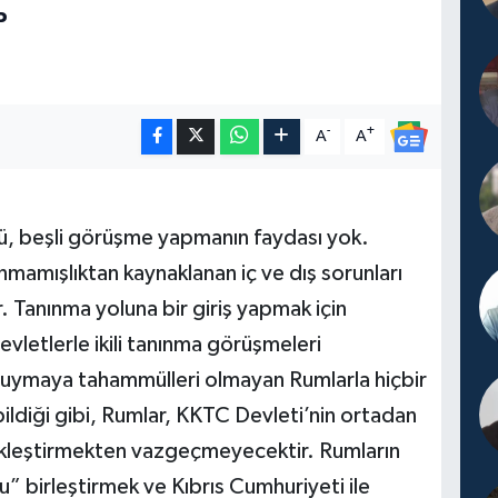
P
-
+
A
A
çlü, beşli görüşme yapmanın faydası yok.
mamışlıktan kaynaklanan iç ve dış sorunları
. Tanınma yoluna bir giriş yapmak için
vletlerle ikili tanınma görüşmeleri
e duymaya tahammülleri olmayan Rumlarla hiçbir
ldiği gibi, Rumlar, KKTC Devleti’nin ortadan
rçekleştirmekten vazgeçmeyecektir. Rumların
u” birleştirmek ve Kıbrıs Cumhuriyeti ile