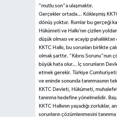
“mutlu son”a ulaşmaktır.
Gerçekler ortada… Kökleşmiş KKTC 
dönüş yoktur. Rumlar bu gerçeği k
Hükümeti ve Halkı’nın çizilen yoldan
düşük olması ve acayip pahalılıktan
KKTC Halkı, bu sorunları birlikte ça
olmak şarttır. “Kıbrıs Sorunu”nun 
büyük hata olur… İç sorunların Devl
etmek gerekir. Türkiye Cumhuriyeti,
ve eninde sonunda tanınmasının tek 
KKTC Devleti, Hükümeti, muhalefeti, 
tanınma hedefine yönelmelidir. Başa
KKTC Halkının yaşadığı zorluklar, an
sorunların çözümlenmesini tanınma il