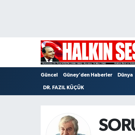
Nöbetçi Eczaneler
Hava Durumu
Trafik Durumu
Puan Durumu ve Fikstür
Güncel
Güney'den Haberler
Dünya
Tüm Manşetler
DR. FAZIL KÜÇÜK
Son Dakika Haberleri
Haber Arşivi
SORU