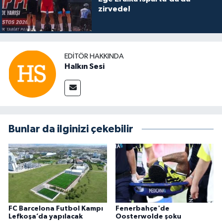
zirvede!
EDITÖR HAKKINDA
Halkın Sesi
Bunlar da ilginizi çekebilir
FC Barcelona Futbol Kampı
Fenerbahçe'de
Lefkoşa’da yapılacak
Oosterwolde şoku