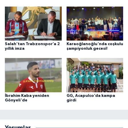
Salah’tan Trabzonspor’a 2
Karaoğlanoğlu'nda coşkulu
yıllık imza
şampiyonluk gecesi!
İbrahim Kaba yeniden
GG, Acapulco’da kampa
Gönyeli'de
girdi
Yorumlar