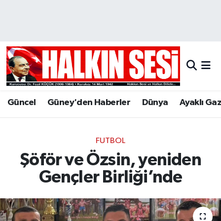
Nöbetçi Eczaneler
Hava Durumu
Trafik Durumu
Güncel
Güney'den Haberler
Dünya
Ayaklı Ga
Puan Durumu ve Fikstür
Tüm Manşetler
FUTBOL
Şöför ve Özsin, yeniden
Son Dakika Haberleri
Gençler Birliği’nde
Haber Arşivi