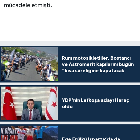
mücadele etmişti.
Rum motosikletliler, Bostancı
ve Astromerit kapılarını bugün
“kısa süreliğine kapatacak
YDP’nin Lefkoşa adayı Haraç
oldu
Ege Erülkü Isparta’da da