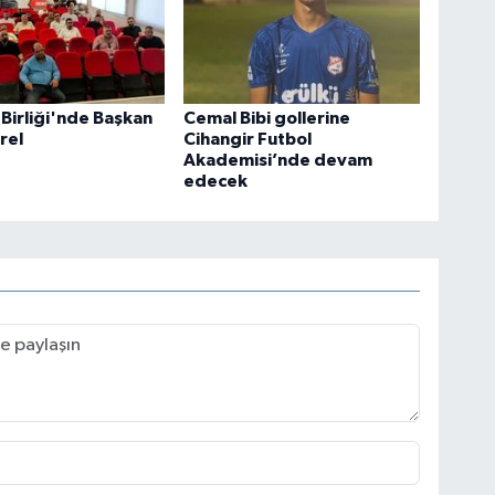
 Birliği'nde Başkan
Cemal Bibi gollerine
rel
Cihangir Futbol
Akademisi’nde devam
edecek