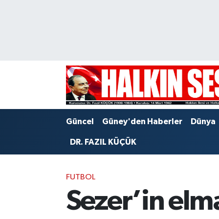
Nöbetçi Eczaneler
Hava Durumu
Trafik Durumu
Puan Durumu ve Fikstür
Güncel
Güney'den Haberler
Dünya
Tüm Manşetler
DR. FAZIL KÜÇÜK
Son Dakika Haberleri
FUTBOL
Haber Arşivi
Sezer’in elma