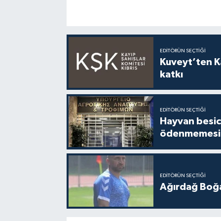
EDITÖRÜN SEÇTIĞI
Kuveyt’ten Ka
katkı
EDITÖRÜN SEÇTIĞI
Hayvan besici
ödenmemesi 
EDITÖRÜN SEÇTIĞI
Ağırdağ Boğa