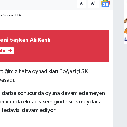
-
+
A
A
 Süresi: 1 Dk
eni başkan Ali Kanlı
üle
tiğimiz hafta oynadıkları Boğaziçi SK
 yaşadı.
ğı darbe sonucunda oyuna devam edemeyen
 sonucunda elmacık kemiğinde kırık meydana
in tedavisi devam ediyor.