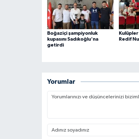
Boğaziçi şampiyonluk
Kulüpler
kupasını Sadıkoğlu'na
Redif Nu
getirdi
Yorumlar