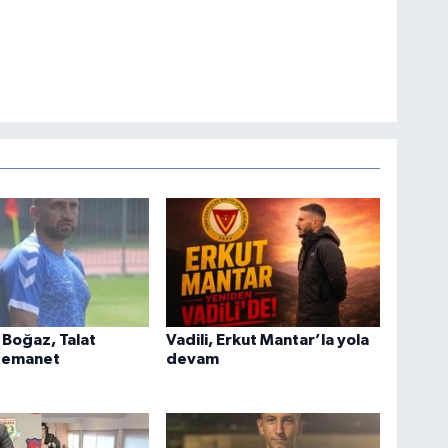
Boğaz, Talat
Vadili, Erkut Mantar’la yola
 emanet
devam