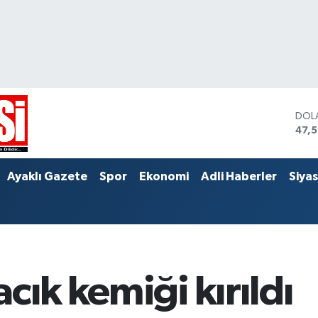
DOL
47,
EUR
55,
STER
Ayaklı Gazete
Spor
Ekonomi
Adli Haberler
Siya
64,
cık kemiği kırıldı