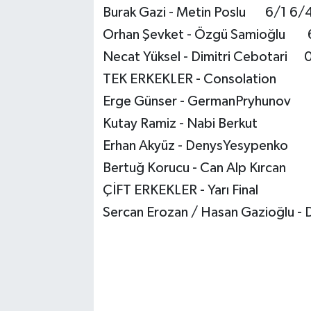
Burak Gazi - Metin Poslu 6/1 6/
Orhan Şevket - Özgü Samioğlu 
Necat Yüksel - Dimitri Cebotari 
TEK ERKEKLER - Consolation
Erge Günser - GermanPryhuno
Kutay Ramiz - Nabi Berkut
Erhan Akyüz - DenysYesypenk
Bertuğ Korucu - Can Alp Kırc
ÇİFT ERKEKLER - Yarı Final
Sercan Erozan / Hasan Gazioğlu - D