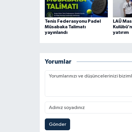
Tenis Federasyonu Padel
LAÜ Masa
Müsabaka Talimatı
Kulübü’
yayınlandı
yatırım
Yorumlar
Gönder