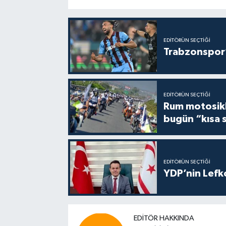
EDITÖRÜN SEÇTIĞI
Trabzonspor’
EDITÖRÜN SEÇTIĞI
Rum motosikle
bugün “kısa 
EDITÖRÜN SEÇTIĞI
YDP’nin Lefk
EDITÖR HAKKINDA