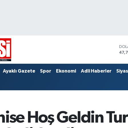
DOL
47,
EUR
55,
STE
Ayaklı Gazete
Spor
Ekonomi
Adli Haberler
Siya
64,
nise Hoş Geldin Tu