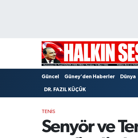
Nöbetçi Eczaneler
Hava Durumu
Trafik Durumu
Puan Durumu ve Fikstür
Güncel
Güney'den Haberler
Dünya
Tüm Manşetler
DR. FAZIL KÜÇÜK
Son Dakika Haberleri
TENIS
Haber Arşivi
Senyör ve Te