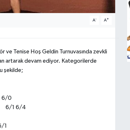
-
+
A
A
r ve Tenise Hoş Geldin Turnuvasında zevkli
can artarak devam ediyor. Kategorilerde
 şu şekilde;
0 6/0
u 6/1 6/4
6/1