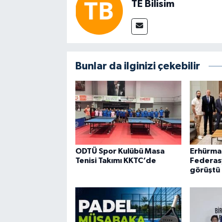
TE Bilisim
Bunlar da ilginizi çekebilir
ODTÜ Spor Kulübü Masa
Erhürman
Tenisi Takımı KKTC’de
Federas
görüştü