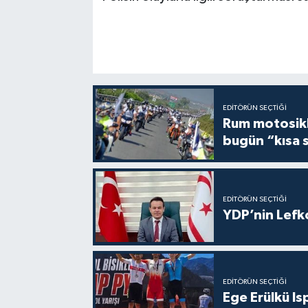
EDITÖRÜN SEÇTIĞI
Rum motosikle
bugün “kısa 
EDITÖRÜN SEÇTIĞI
YDP’nin Lefk
EDITÖRÜN SEÇTIĞI
Ege Erülkü Is