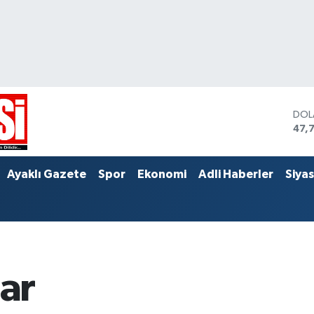
DOL
47,
EUR
55,
STE
Ayaklı Gazete
Spor
Ekonomi
Adli Haberler
Siya
64,
lar