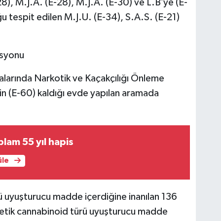
8), M.J.A. (E-28), M.J.A. (E-30) ve L.B’ye (E-
ğu tespit edilen M.J.U. (E-34), S.A.S. (E-21)
asyonu
larında Narkotik ve Kaçakçılığı Önleme
nin (E-60) kaldığı evde yapılan aramada
lam 55 yıl hapis
üle
 uyuşturucu madde içerdiğine inanılan 136
entetik cannabinoid türü uyuşturucu madde