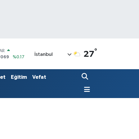
°
AR
27
İstanbul
7069
%0.17
O
0265
%0.01
RLİN
set
Eğitim
Vefat
1897
%0.02