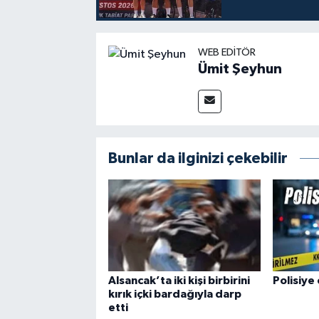
WEB EDITÖR
Ümit Şeyhun
Bunlar da ilginizi çekebilir
Alsancak’ta iki kişi birbirini
Polisiye 
kırık içki bardağıyla darp
etti