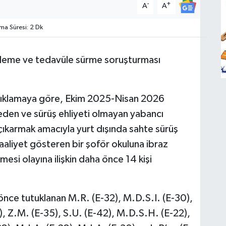
-
+
A
A
a Süresi: 2 Dk
nleme ve tedavüle sürme soruşturması
açıklamaya göre, Ekim 2025-Nisan 2026
eden ve sürüş ehliyeti olmayan yabancı
 çıkarmak amacıyla yurt dışında sahte sürüş
aaliyet gösteren bir şoför okuluna ibraz
esi olayına ilişkin daha önce 14 kişi
önce tutuklanan M.R. (E-32), M.D.S.I. (E-30),
24), Z.M. (E-35), S.U. (E-42), M.D.S.H. (E-22),