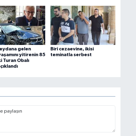
eydana gelen
Biri cezaevine, ikisi
aşamını yitirenin 85
teminatla serbest
i Turan Obalı
çıklandı