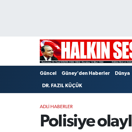
Nöbetçi Eczaneler
Hava Durumu
Trafik Durumu
Puan Durumu ve Fikstür
Güncel
Güney'den Haberler
Dünya
Tüm Manşetler
DR. FAZIL KÜÇÜK
Son Dakika Haberleri
ADLI HABERLER
Haber Arşivi
Polisiye olay