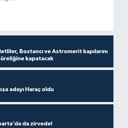
tliler, Bostancı ve Astromerit kapılarını
süreliğine kapatacak
oşa adayı Haraç oldu
parta’da da zirvede!