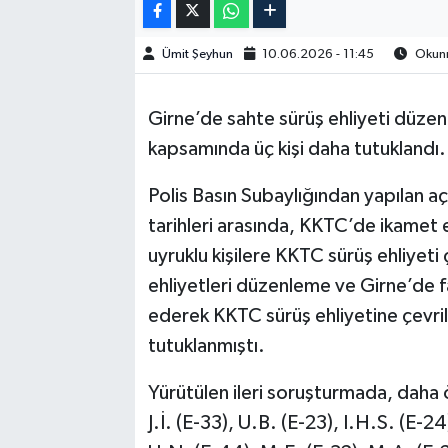
Ümit Şeyhun
10.06.2026 - 11:45
Okunm
Girne’de sahte sürüş ehliyeti düze
kapsamında üç kişi daha tutuklandı.
Polis Basın Subaylığından yapılan 
tarihleri arasında, KKTC’de ikamet 
uyruklu kişilere KKTC sürüş ehliyeti
ehliyetleri düzenleme ve Girne’de f
ederek KKTC sürüş ehliyetine çevrilm
tutuklanmıştı.
Yürütülen ileri soruşturmada, daha 
J.İ. (E-33), U.B. (E-23), I.H.S. (E-