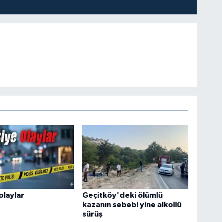
olaylar
Geçitköy'deki ölümlü
kazanın sebebi yine alkollü
sürüş