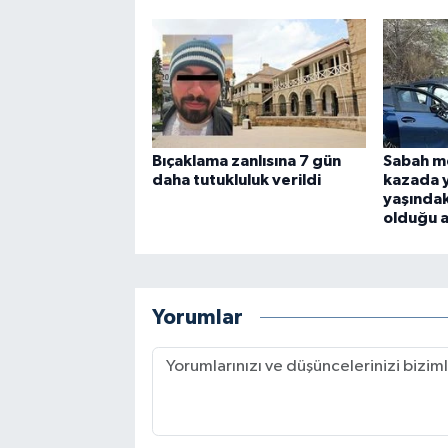
Bıçaklama zanlısına 7 gün
Sabah m
daha tutukluluk verildi
kazada y
yaşındak
olduğu a
Yorumlar