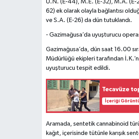
U.N. (E-44), M.E. (E-32), M.A. (E-2
62) ek olarak olayla bağlantısı oldu
ve S.A. (E-26) da dün tutuklandı.
- Gazimağusa’da uyuşturucu oper
Gazimağusa’da, dün saat 16.00 sıra
Müdürlüğü ekipleri tarafından İ.K.’
uyuşturucu tespit edildi.
Tecavüze top
İçeriği Görünt
Aramada, sentetik cannabinoid türü
kağıt, içerisinde tütünle karışık s