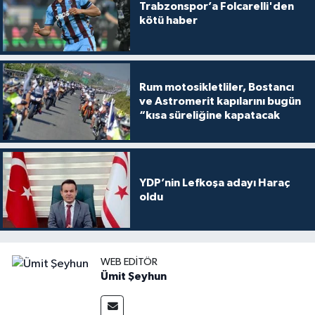
Trabzonspor’a Folcarelli'den
kötü haber
Rum motosikletliler, Bostancı
ve Astromerit kapılarını bugün
“kısa süreliğine kapatacak
YDP’nin Lefkoşa adayı Haraç
oldu
WEB EDITÖR
Ümit Şeyhun