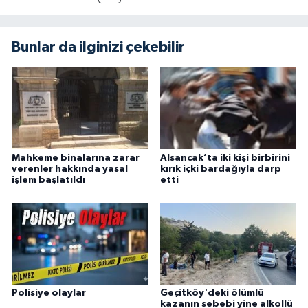
Bunlar da ilginizi çekebilir
Mahkeme binalarına zarar
Alsancak’ta iki kişi birbirini
verenler hakkında yasal
kırık içki bardağıyla darp
işlem başlatıldı
etti
Polisiye olaylar
Geçitköy'deki ölümlü
kazanın sebebi yine alkollü