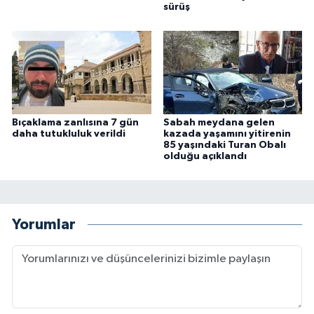
sürüş
Bıçaklama zanlısına 7 gün
Sabah meydana gelen
daha tutukluluk verildi
kazada yaşamını yitirenin
85 yaşındaki Turan Obalı
olduğu açıklandı
Yorumlar