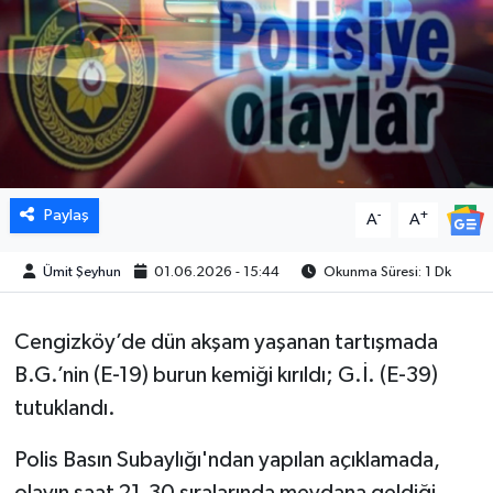
Paylaş
-
+
A
A
Ümit Şeyhun
01.06.2026 - 15:44
Okunma Süresi: 1 Dk
Cengizköy’de dün akşam yaşanan tartışmada
B.G.’nin (E-19) burun kemiği kırıldı; G.İ. (E-39)
tutuklandı.
Polis Basın Subaylığı'ndan yapılan açıklamada,
olayın saat 21.30 sıralarında meydana geldiği