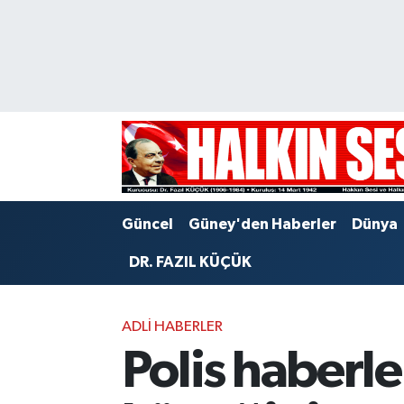
Nöbetçi Eczaneler
Hava Durumu
Trafik Durumu
Puan Durumu ve Fikstür
Güncel
Güney'den Haberler
Dünya
Tüm Manşetler
DR. FAZIL KÜÇÜK
Son Dakika Haberleri
ADLI HABERLER
Haber Arşivi
Polis haberl