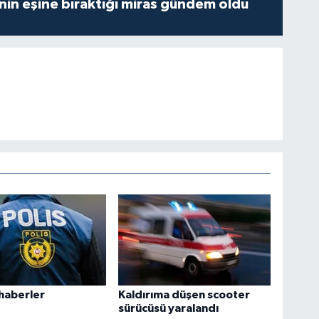
nin eşine bıraktığı miras gündem oldu
 haberler
Kaldırıma düşen scooter
sürücüsü yaralandı