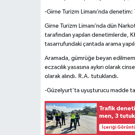
-Girne Turizm Limanı’nda denetim: 1
Girne Turizm Limanı’nda dün Narkot
tarafından yapılan denetimlerde, KK
tasarrufundaki çantada arama yapıl
Aramada, gümrüğe beyan edilmemiş t
eczacılık yasasına aykırı olarak cins
olarak alındı. R.A. tutuklandı.
-Güzelyurt’ta uyuşturucu madde tasa
Trafik denet
men, 3 tutuk
İçeriği Görünt