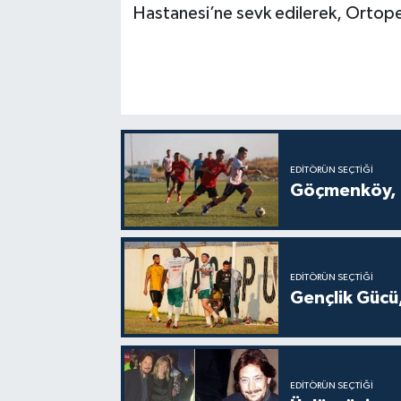
Hastanesi’ne sevk edilerek, Ortope
EDITÖRÜN SEÇTIĞI
Göçmenköy, G
EDITÖRÜN SEÇTIĞI
Gençlik Gücü,
EDITÖRÜN SEÇTIĞI