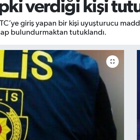
ki verdiği kişi tut
C’ye giriş yapan bir kişi uyuşturucu mad
ı hap bulundurmaktan tutuklandı.