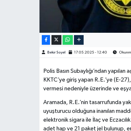
Bekir Soyel
17.05.2025 - 12:40
Okunma
Polis Basın Subaylığı’ndan yapılan 
KKTC’ye giriş yapan R.E.’ye (E-27)
vermesi nedeniyle üzerinde ve eşya
Aramada, R.E.’nin tasarrufunda yakl
uyuşturucu olduğuna inanılan mad
elektronik sigara ile İlaç ve Eczacılık
adet hap ve 21 paket jel bulunup, em