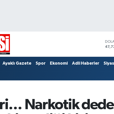
DOL
47,7
EUR
55,1
STER
Ayaklı Gazete
Spor
Ekonomi
Adli Haberler
Siya
64,4
eri… Narkotik dede