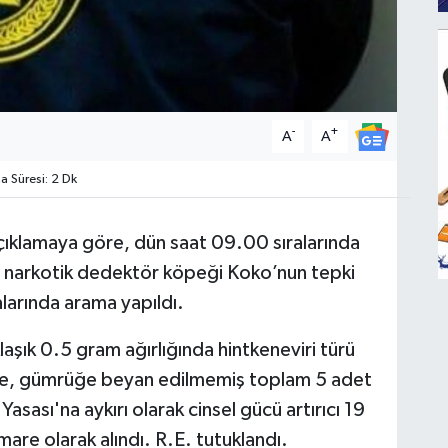
-
+
A
A
 Süresi: 2 Dk
açıklamaya göre, dün saat 09.00 sıralarında
, narkotik dedektör köpeği Koko’nun tepki
larında arama yapıldı.
aşık 0.5 gram ağırlığında hintkeneviri türü
de, gümrüğe beyan edilmemiş toplam 5 adet
 Yasası'na aykırı olarak cinsel gücü artırıcı 19
are olarak alındı. R.E. tutuklandı.