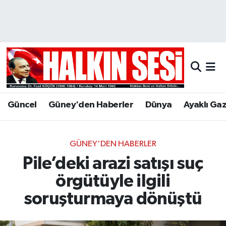
Nöbetçi Eczaneler
Hava Durumu
Trafik Durumu
Güncel
Güney'den Haberler
Dünya
Ayaklı Ga
Puan Durumu ve Fikstür
Tüm Manşetler
GÜNEY'DEN HABERLER
Pile’deki arazi satışı suç
Son Dakika Haberleri
örgütüyle ilgili
Haber Arşivi
soruşturmaya dönüştü