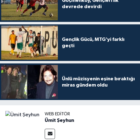
Göçmenköy, Gençleri ilk
devrede devirdi
Gençlik Gücü, MTG’yi farklı
geçti
Ünlü müzisyenin eşine bıraktığı
miras gündem oldu
WEB EDITÖR
Ümit Şeyhun