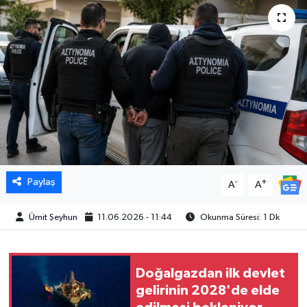
Paylaş
-
+
A
A
Ümit Şeyhun
11.06.2026 - 11:44
Okunma Süresi: 1 Dk
Doğalgazdan ilk devlet
gelirinin 2028'de elde