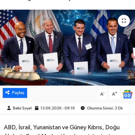
Paylaş
-
+
A
A
Bekir Soyel
13.06.2026 - 09:19
Okunma Süresi: 2 Dk
ABD, İsrail, Yunanistan ve Güney Kıbrıs, Doğu