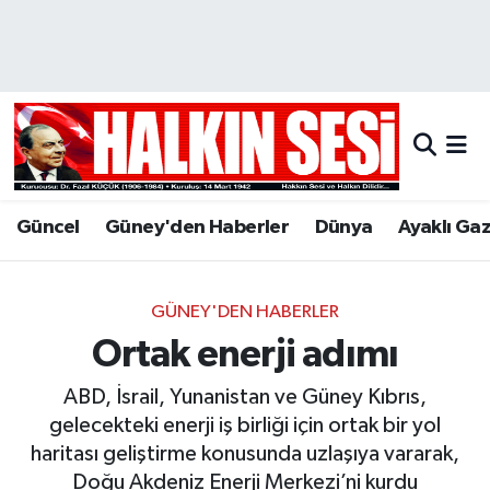
Nöbetçi Eczaneler
Hava Durumu
Trafik Durumu
Güncel
Güney'den Haberler
Dünya
Ayaklı Ga
Puan Durumu ve Fikstür
Tüm Manşetler
GÜNEY'DEN HABERLER
Ortak enerji adımı
Son Dakika Haberleri
ABD, İsrail, Yunanistan ve Güney Kıbrıs,
Haber Arşivi
gelecekteki enerji iş birliği için ortak bir yol
haritası geliştirme konusunda uzlaşıya vararak,
Doğu Akdeniz Enerji Merkezi’ni kurdu