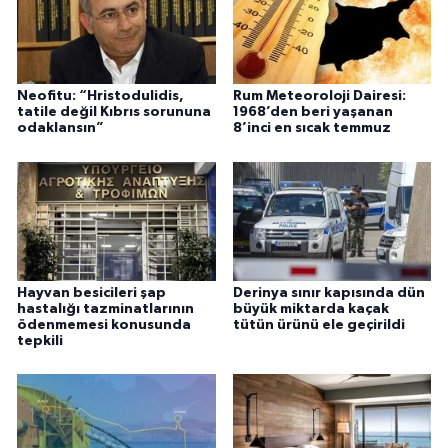
Neofitu: “Hristodulidis,
Rum Meteoroloji Dairesi:
tatile değil Kıbrıs sorununa
1968’den beri yaşanan
odaklansın”
8’inci en sıcak temmuz
Hayvan besicileri şap
Derinya sınır kapısında dün
hastalığı tazminatlarının
büyük miktarda kaçak
ödenmemesi konusunda
tütün ürünü ele geçirildi
tepkili