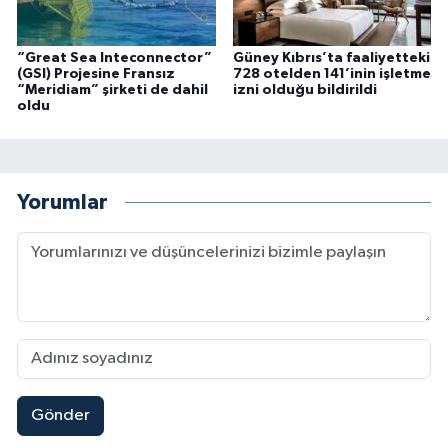
“Great Sea Inteconnector”
Güney Kıbrıs’ta faaliyetteki
(GSI) Projesine Fransız
728 otelden 141’inin işletme
“Meridiam” şirketi de dahil
izni olduğu bildirildi
oldu
Yorumlar
Gönder