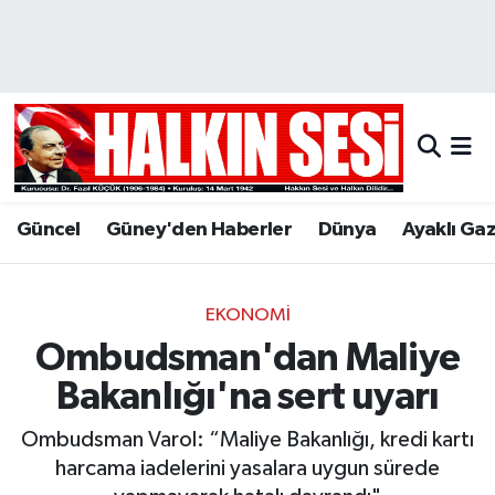
Nöbetçi Eczaneler
Hava Durumu
Trafik Durumu
Güncel
Güney'den Haberler
Dünya
Ayaklı Ga
Puan Durumu ve Fikstür
Tüm Manşetler
EKONOMI
Ombudsman'dan Maliye
Son Dakika Haberleri
Bakanlığı'na sert uyarı
Haber Arşivi
Ombudsman Varol: “Maliye Bakanlığı, kredi kartı
harcama iadelerini yasalara uygun sürede