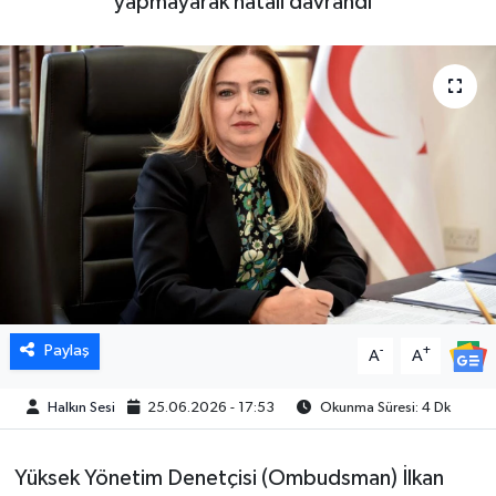
yapmayarak hatalı davrandı"
Paylaş
-
+
A
A
Halkın Sesi
25.06.2026 - 17:53
Okunma Süresi: 4 Dk
Yüksek Yönetim Denetçisi (Ombudsman) İlkan