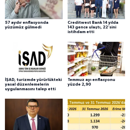
57 aydır enflasyonda
Creditwest Bank 14 yılda
yüzümüz gülmedi
143 gence ulaştı, 22'sini
istihdam etti
İŞAD, turizmde yürürlükteki
Temmuz ayı enflasyonu
yasal düzenlemelerin
yüzde 2,90
uygulanmasını talep etti