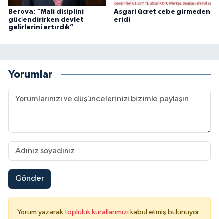
Berova: “Mali disiplini
Asgari ücret cebe girmeden
güçlendirirken devlet
eridi
gelirlerini artırdık”
Yorumlar
Gönder
Yorum yazarak
topluluk kurallarımızı
kabul etmiş bulunuyor