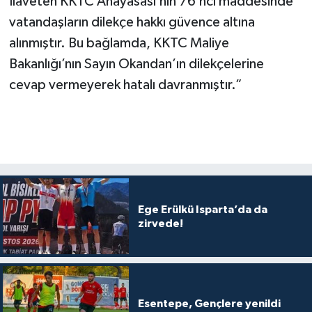
İlaveten KKTC Anayasası’nın 76’ncı maddesinde
vatandaşların dilekçe hakkı güvence altına
alınmıştır. Bu bağlamda, KKTC Maliye
Bakanlığı’nın Sayın Okandan’ın dilekçelerine
cevap vermeyerek hatalı davranmıştır.”
Ege Erülkü Isparta’da da
zirvede!
Esentepe, Gençlere yenildi