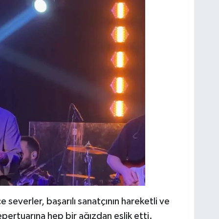
 severler, başarılı sanatçının hareketli ve
pertuarına hep bir ağızdan eşlik etti.