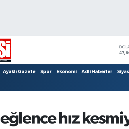
DOL
47,
EUR
55,
STER
Ayaklı Gazete
Spor
Ekonomi
Adli Haberler
Siya
64,2
 eğlence hız kesmi