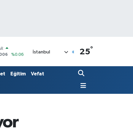
°
AR
25
İstanbul
6006
%0.06
O
0250
%0.02
LİN
set
Eğitim
Vefat
398
%0.2
yor