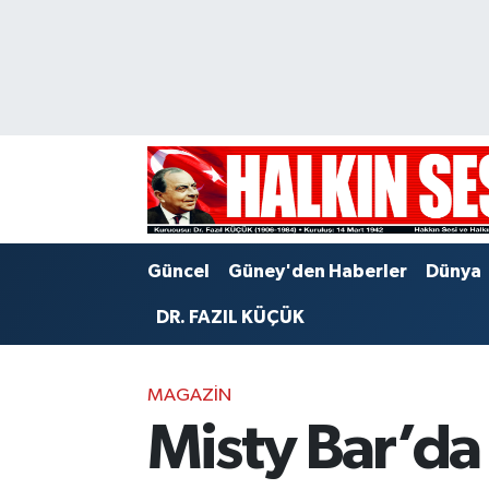
Nöbetçi Eczaneler
Hava Durumu
Trafik Durumu
Puan Durumu ve Fikstür
Güncel
Güney'den Haberler
Dünya
Tüm Manşetler
DR. FAZIL KÜÇÜK
Son Dakika Haberleri
MAGAZIN
Haber Arşivi
Misty Bar’da