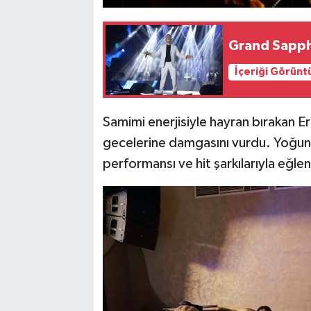
Grand Sapph
İçeriği Görünt
Samimi enerjisiyle hayran bırakan E
gecelerine damgasını vurdu. Yoğun 
performansı ve hit şarkılarıyla eğlen