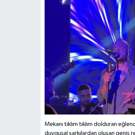
Mekanı tıklım tıklım dolduran eğlence
duygusal şarkılardan oluşan geniş re