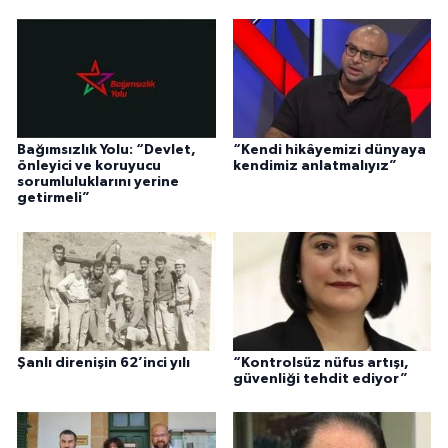
Bağımsızlık Yolu: “Devlet,
“Kendi hikâyemizi dünyaya
önleyici ve koruyucu
kendimiz anlatmalıyız”
sorumluluklarını yerine
getirmeli”
Şanlı direnişin 62’inci yılı
“Kontrolsüz nüfus artışı,
güvenliği tehdit ediyor”