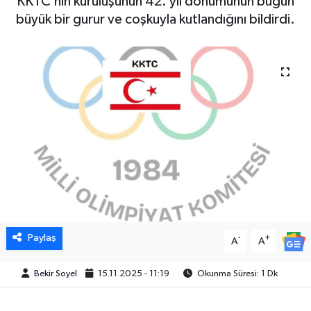
KKTC’nin kuruluşunun 42. yıl dönümünün bugün
büyük bir gurur ve coşkuyla kutlandığını bildirdi.
Paylaş
-
+
A
A
Bekir Soyel
15.11.2025 - 11:19
Okunma Süresi: 1 Dk