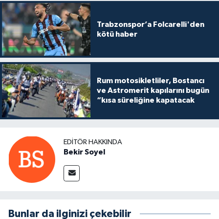
Trabzonspor’a Folcarelli'den
kötü haber
Rum motosikletliler, Bostancı
ve Astromerit kapılarını bugün
“kısa süreliğine kapatacak
EDITÖR HAKKINDA
Bekir Soyel
Bunlar da ilginizi çekebilir