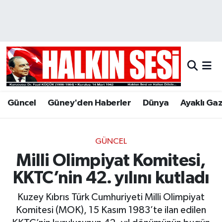
Nöbetçi Eczaneler
Hava Durumu
Trafik Durumu
Güncel
Güney'den Haberler
Dünya
Ayaklı Ga
Puan Durumu ve Fikstür
Tüm Manşetler
GÜNCEL
Milli Olimpiyat Komitesi,
Son Dakika Haberleri
KKTC’nin 42. yılını kutladı
Haber Arşivi
Kuzey Kıbrıs Türk Cumhuriyeti Milli Olimpiyat
Komitesi (MOK), 15 Kasım 1983’te ilan edilen