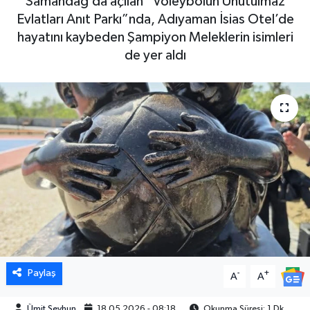
Samandağ’da açılan “Voleybolun Unutulmaz
Evlatları Anıt Parkı”nda, Adıyaman İsias Otel’de
hayatını kaybeden Şampiyon Meleklerin isimleri
de yer aldı
Paylaş
-
+
A
A
Ümit Şeyhun
18.05.2026 - 08:18
Okunma Süresi: 1 Dk