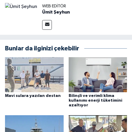
WEB EDITÖR
Ümit Şeyhun
Bunlar da ilginizi çekebilir
Mavi sulara yazılan destan
Bilinçli ve verimli klima
kullanımı enerji tüketimini
azaltıyor