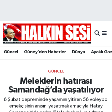
Nöbetçi Eczaneler
Hava Durumu
Trafik Durumu
Güncel
Güney'den Haberler
Dünya
Ayaklı Ga
Puan Durumu ve Fikstür
Tüm Manşetler
GÜNCEL
Meleklerin hatırası
Son Dakika Haberleri
Samandağ’da yaşatılıyor
Haber Arşivi
6 Şubat depreminde yaşamını yitiren 56 voleybol
emekçisinin anısını yaşatmak amacıyla Hatay