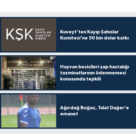
Kuveyt’ten Kayıp Şahıslar
Komitesi’ne 50 bin dolar katkı
Hayvan besicileri şap hastalığı
tazminatlarının ödenmemesi
konusunda tepkili
Ağırdağ Boğaz, Talat Dağer’e
emanet