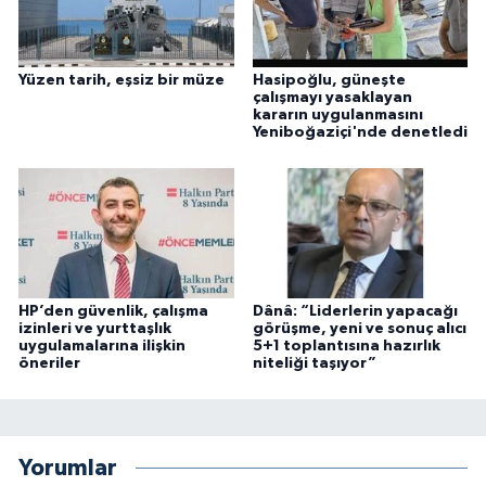
Yüzen tarih, eşsiz bir müze
Hasipoğlu, güneşte
çalışmayı yasaklayan
kararın uygulanmasını
Yeniboğaziçi'nde denetledi
HP’den güvenlik, çalışma
Dânâ: “Liderlerin yapacağı
izinleri ve yurttaşlık
görüşme, yeni ve sonuç alıcı
uygulamalarına ilişkin
5+1 toplantısına hazırlık
öneriler
niteliği taşıyor”
Yorumlar