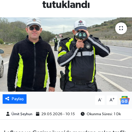
tutuklandı
Paylaş
-
+
A
A
Ümit Şeyhun
29.05.2026 - 10:15
Okunma Süresi: 1 Dk