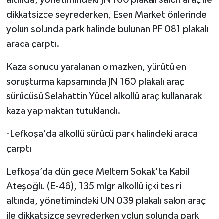
dikkatsizce seyrederken, Esen Market önlerinde
yolun solunda park halinde bulunan PF 081 plakalı
araca çarptı.
Kaza sonucu yaralanan olmazken, yürütülen
soruşturma kapsamında J
N 160 plakalı araç
sürücüsü Selahattin Yücel
alkollü araç kullanarak
kaza yapmaktan tutuklandı.
-Lefkoşa'da alkollü sürücü park halindeki araca
çarptı
Lefkoşa’da dün gece Meltem Sokak'ta Kabil
Ateşoğlu (E-46), 135 mlgr alkollü içki tesiri
altında, yönetimindeki UN 039 plakalı salon araç
ile dikkatsizce seyrederken yolun solunda park