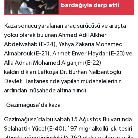
bardağıyla darp etti
Kaza sonucu yaralanan araç sürücüsü ve araçta
yolcu olarak bulunan Ahmed Adıl Alkher
Abdelwahab (E-24), Yahya Zakarıa Mohamed
Almabrouk (E-21), Ahmet Enver Haydar (E-23) ve
Alla Adnan Mohamed Alganjmı (E-22)
kaldırıldıkları Lefkoşa Dr. Burhan Nalbantoğlu
Devlet Hastanesinde yapılan müdahalelerinin
ardından müşahede altına alındı.
-Gazimağusa'da kaza
Gazimağusa’da bu sabah 15 Ağustos Bulvarı'nda
Selahattin Yücel (E-40), 197 mlgr alkollü içki tesiri
altında, yönetimindeki JN 160 plakalı salon araç ile