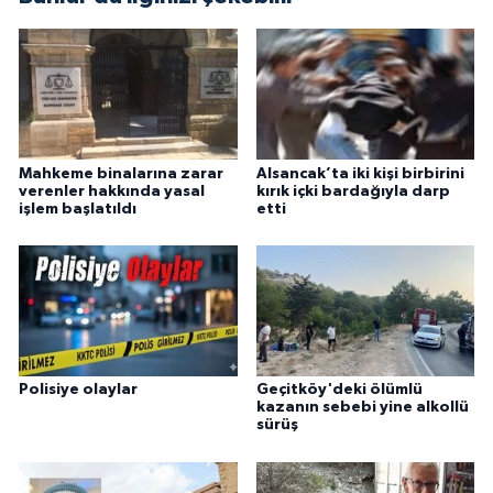
Mahkeme binalarına zarar
Alsancak’ta iki kişi birbirini
verenler hakkında yasal
kırık içki bardağıyla darp
işlem başlatıldı
etti
Polisiye olaylar
Geçitköy'deki ölümlü
kazanın sebebi yine alkollü
sürüş