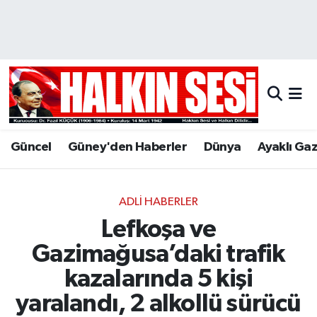
Nöbetçi Eczaneler
Hava Durumu
Trafik Durumu
Güncel
Güney'den Haberler
Dünya
Ayaklı Ga
Puan Durumu ve Fikstür
Tüm Manşetler
ADLI HABERLER
Lefkoşa ve
Son Dakika Haberleri
Gazimağusa’daki trafik
Haber Arşivi
kazalarında 5 kişi
yaralandı, 2 alkollü sürücü