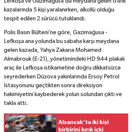
Lefkoşa ve Gazimağusa’da meydana gelen trafik
kazalarında 5 kişi yaralanırken, alkollü olduğu
tespit edilen 2 sürücü tutuklandı.
Polis Basın Bülteni’ne göre, Gazimağusa -
Lefkoşa ana yolunda bu sabaha karşı meydana
gelen kazada, Yahya Zakarıa Mohamed
Almabrouk (E-21), yönetimindeki HD 944 plakalı
araç ile Lefkoşa istikametine doğru dikkatsizce
seyrederken Düzova yakınlarında Ersoy Petrol
İstasyonunu geçtikten sonra direksiyon
hakimiyetini kaybederek yolun solundan çıktı ve
takla attı.
Alsancak’ta iki kişi
birbirini kırık içki