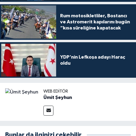
Rum motosikletliler, Bostancı
ve Astromerit kapılarını bugün
“kısa süreliğine kapatacak
YDP’nin Lefkoşa adayı Haraç
oldu
WEB EDITÖR
Ümit Şeyhun
Bunlar da ilginizi çekebilir