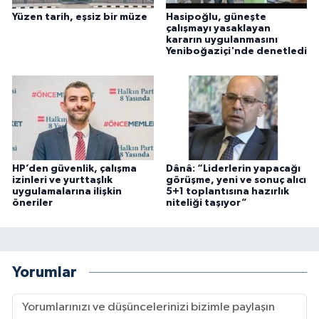
Yüzen tarih, eşsiz bir müze
Hasipoğlu, güneşte
çalışmayı yasaklayan
kararın uygulanmasını
Yeniboğaziçi'nde denetledi
HP’den güvenlik, çalışma
Dânâ: “Liderlerin yapacağı
izinleri ve yurttaşlık
görüşme, yeni ve sonuç alıcı
uygulamalarına ilişkin
5+1 toplantısına hazırlık
öneriler
niteliği taşıyor”
Yorumlar