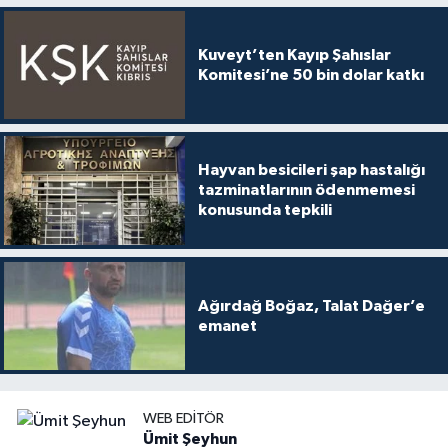
Kuveyt’ten Kayıp Şahıslar
Komitesi’ne 50 bin dolar katkı
Hayvan besicileri şap hastalığı
tazminatlarının ödenmemesi
konusunda tepkili
Ağırdağ Boğaz, Talat Dağer’e
emanet
WEB EDITÖR
Ümit Şeyhun