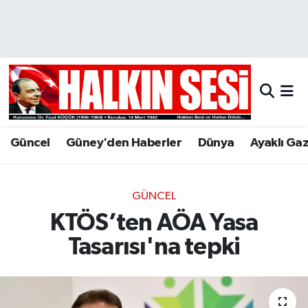
Nöbetçi Eczaneler
Hava Durumu
Trafik Durumu
Güncel
Güney'den Haberler
Dünya
Ayaklı Ga
Puan Durumu ve Fikstür
Tüm Manşetler
GÜNCEL
KTÖS’ten AÖA Yasa
Son Dakika Haberleri
Tasarısı'na tepki
Haber Arşivi