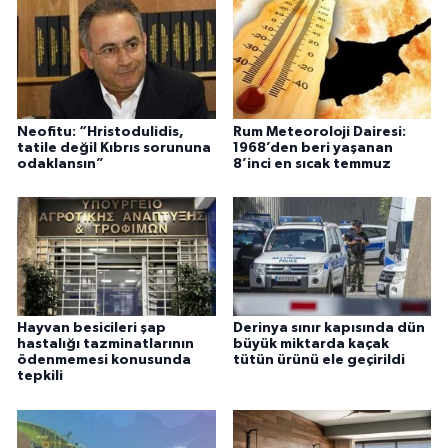
Neofitu: “Hristodulidis,
Rum Meteoroloji Dairesi:
tatile değil Kıbrıs sorununa
1968’den beri yaşanan
odaklansın”
8’inci en sıcak temmuz
Hayvan besicileri şap
Derinya sınır kapısında dün
hastalığı tazminatlarının
büyük miktarda kaçak
ödenmemesi konusunda
tütün ürünü ele geçirildi
tepkili