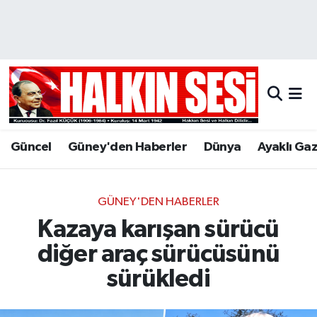
Nöbetçi Eczaneler
Hava Durumu
Trafik Durumu
Güncel
Güney'den Haberler
Dünya
Ayaklı Ga
Puan Durumu ve Fikstür
Tüm Manşetler
GÜNEY'DEN HABERLER
Kazaya karışan sürücü
Son Dakika Haberleri
diğer araç sürücüsünü
Haber Arşivi
sürükledi