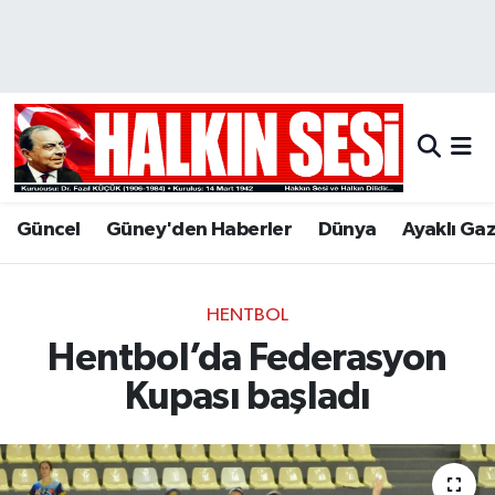
Nöbetçi Eczaneler
Hava Durumu
Trafik Durumu
Güncel
Güney'den Haberler
Dünya
Ayaklı Ga
Puan Durumu ve Fikstür
Tüm Manşetler
HENTBOL
Hentbol’da Federasyon
Son Dakika Haberleri
Kupası başladı
Haber Arşivi