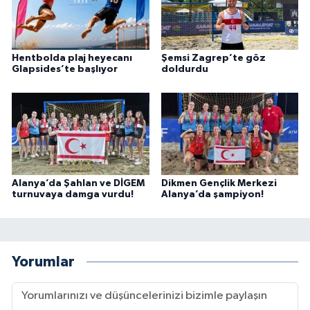
Hentbolda plaj heyecanı
Şemsi Zagrep’te göz
Glapsides’te başlıyor
doldurdu
Alanya’da Şahlan ve DİGEM
Dikmen Gençlik Merkezi
turnuvaya damga vurdu!
Alanya’da şampiyon!
Yorumlar