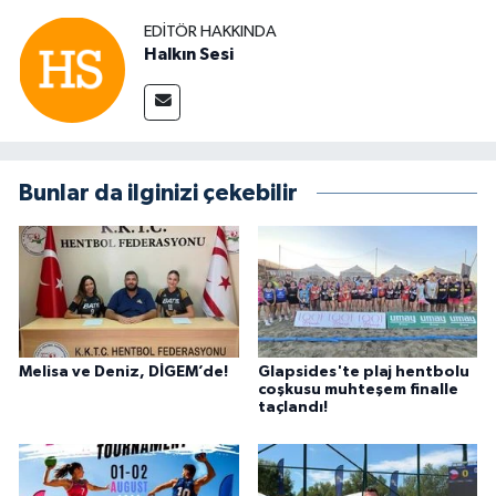
EDITÖR HAKKINDA
Halkın Sesi
Bunlar da ilginizi çekebilir
Melisa ve Deniz, DİGEM’de!
Glapsides'te plaj hentbolu
coşkusu muhteşem finalle
taçlandı!