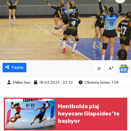
Paylaş
-
+
A
A
Halkın Sesi
18.03.2025 - 23:32
Okunma Süresi: 1 Dk
Hentbolda plaj
heyecanı Glapsides’te
başlıyor