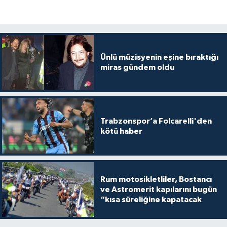
Ünlü müzisyenin eşine bıraktığı
miras gündem oldu
Trabzonspor’a Folcarelli'den
kötü haber
Rum motosikletliler, Bostancı
ve Astromerit kapılarını bugün
“kısa süreliğine kapatacak