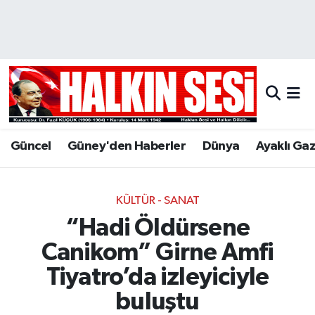
Nöbetçi Eczaneler
Hava Durumu
Trafik Durumu
Güncel
Güney'den Haberler
Dünya
Ayaklı Ga
Puan Durumu ve Fikstür
Tüm Manşetler
KÜLTÜR - SANAT
“Hadi Öldürsene
Son Dakika Haberleri
Canikom” Girne Amfi
Haber Arşivi
Tiyatro’da izleyiciyle
buluştu