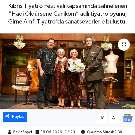
Kıbrıs Tiyatro Festivali kapsamında sahnelenen
“Hadi Öldürsene Canikom” adlı tiyatro oyunu,
Girne Amfi Tiyatro’da sanatseverlerle buluştu.
Paylaş
-
+
A
A
Bekir Soyel
18.06.2026 - 12:23
Okunma Süresi: 1 Dk