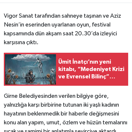
Vigor Sanat tarafından sahneye taşınan ve Aziz
Nesin’in eserinden uyarlanan oyun, festival
kapsamında dün akşam saat 20.30’da izleyici
karşısına çıktı.
Ümit İnatçı’nın yeni
kitabı, “Medeniyet Krizi
ve Evrensel Bilinç”
yayımlandı
Girne Belediyesinden verilen bilgiye göre,
yalnızlığa karşı birbirine tutunan iki yaşlı kadının
hayatının beklenmedik bir haberle değişmesini
konu alan yapım, umut, özlem ve hüzün temalarını
sıcak ve samimi bir anlatımla seyirciye aktardı.