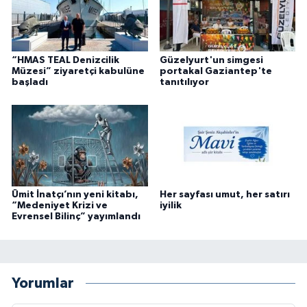
“HMAS TEAL Denizcilik
Güzelyurt'un simgesi
Müzesi” ziyaretçi kabulüne
portakal Gaziantep'te
başladı
tanıtılıyor
Ümit İnatçı’nın yeni kitabı,
Her sayfası umut, her satırı
“Medeniyet Krizi ve
iyilik
Evrensel Bilinç” yayımlandı
Yorumlar