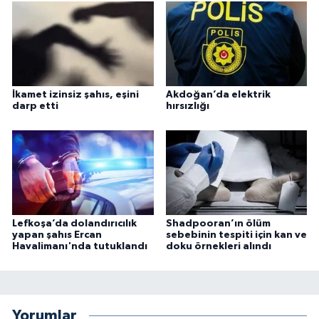
İkamet izinsiz şahıs, eşini
Akdoğan’da elektrik
darp etti
hırsızlığı
Lefkoşa’da dolandırıcılık
Shadpooran’ın ölüm
yapan şahıs Ercan
sebebinin tespiti için kan ve
Havalimanı'nda tutuklandı
doku örnekleri alındı
Yorumlar