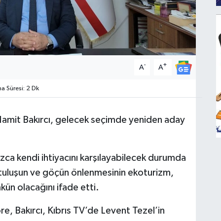
-
+
A
A
 Süresi: 2 Dk
amit Bakırcı, gelecek seçimde yeniden aday
ızca kendi ihtiyacını karşılayabilecek durumda
rtuluşun ve göçün önlenmesinin ekoturizm,
ün olacağını ifade etti.
e, Bakırcı, Kıbrıs TV’de Levent Tezel’in