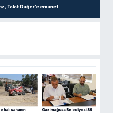
z, Talat Dağer’e emanet
e halı sahanın
Gazimağusa Belediyesi 89