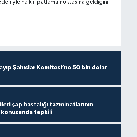
 nedeniyle halkın patlama noktasına geldiğini
yıp Şahıslar Komitesi’ne 50 bin dolar
leri şap hastalığı tazminatlarının
konusunda tepkili