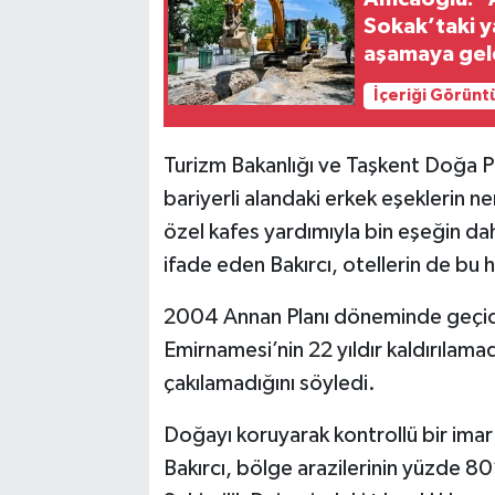
Sokak’taki y
aşamaya gel
İçeriği Görünt
Turizm Bakanlığı ve Taşkent Doğa Pa
bariyerli alandaki erkek eşeklerin ne
özel kafes yardımıyla bin eşeğin da
ifade eden Bakırcı, otellerin de bu h
2004 Annan Planı döneminde geçici
Emirnamesi’nin 22 yıldır kaldırılamad
çakılamadığını söyledi.
Doğayı koruyarak kontrollü bir imar p
Bakırcı, bölge arazilerinin yüzde 80