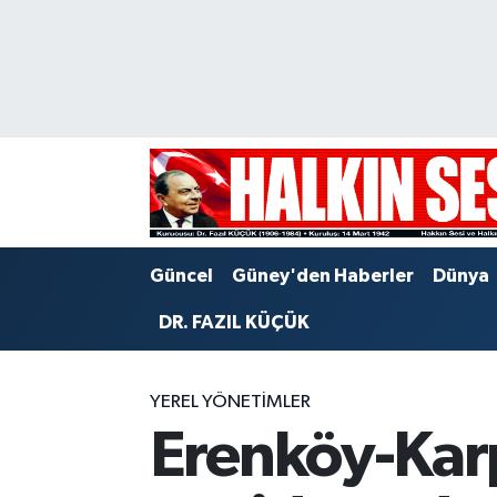
Nöbetçi Eczaneler
Hava Durumu
Trafik Durumu
Puan Durumu ve Fikstür
Güncel
Güney'den Haberler
Dünya
Tüm Manşetler
DR. FAZIL KÜÇÜK
Son Dakika Haberleri
YEREL YÖNETİMLER
Haber Arşivi
Erenköy-Karp