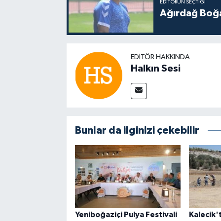
EDITÖRÜN SEÇTIĞI
Ağırdağ Boğa
EDITÖR HAKKINDA
Halkın Sesi
Bunlar da ilginizi çekebilir
Yeniboğaziçi Pulya Festivali
Kalecik't