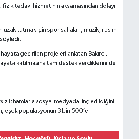
 fizik tedavi hizmetinin aksamasından dolayı
an uzak tutmak için spor sahaları, müzik, resim
 söyledi.
hayata geçirilen projeleri anlatan Bakırcı,
hayata katılmasına tam destek verdiklerini de
ksız ithamlarla sosyal medyada linç edildiğini
cı, eşek popülasyonun 3 bin 500’e
yyıldız, Hoşgörü, Kışla ve Soylu