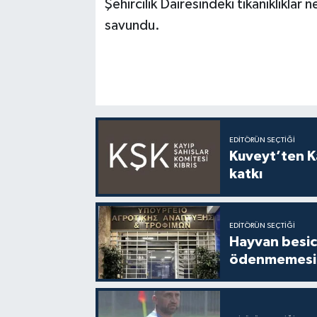
Şehircilik Dairesindeki tıkanıklıklar
savundu.
EDITÖRÜN SEÇTIĞI
Kuveyt’ten Ka
katkı
EDITÖRÜN SEÇTIĞI
Hayvan besici
ödenmemesi 