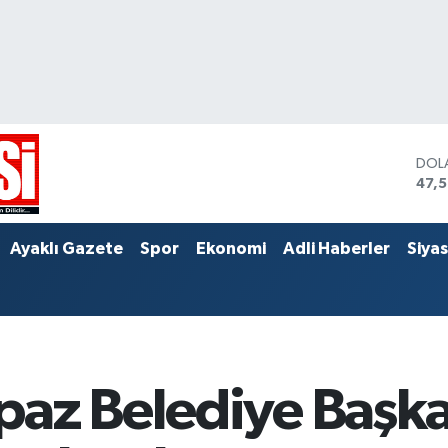
DOL
47,
EUR
55,
STER
Ayaklı Gazete
Spor
Ekonomi
Adli Haberler
Siya
64,
az Belediye Başkan