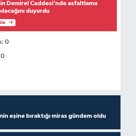
in Demirel Caddesi’nde asfaltlama
pılacağını duyurdu
üle
k: 0
 0
nin eşine bıraktığı miras gündem oldu