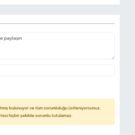
tmiş bulunuyor ve tüm sorumluluğu üstleniyorsunuz.
tesi hiçbir şekilde sorumlu tutulamaz.