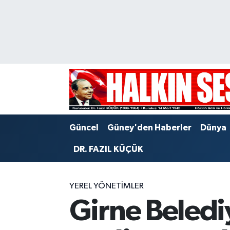
Nöbetçi Eczaneler
Hava Durumu
Trafik Durumu
Puan Durumu ve Fikstür
Güncel
Güney'den Haberler
Dünya
Tüm Manşetler
DR. FAZIL KÜÇÜK
Son Dakika Haberleri
YEREL YÖNETİMLER
Haber Arşivi
Girne Beledi