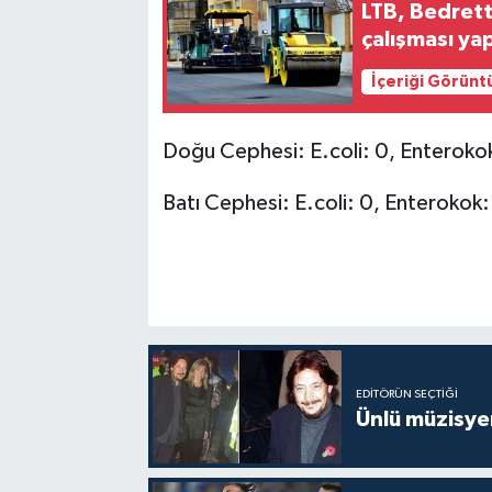
LTB, Bedrett
çalışması ya
İçeriği Görünt
Doğu Cephesi: E.coli: 0, Enteroko
Batı Cephesi: E.coli: 0, Enterokok:
EDITÖRÜN SEÇTIĞI
Ünlü müzisye