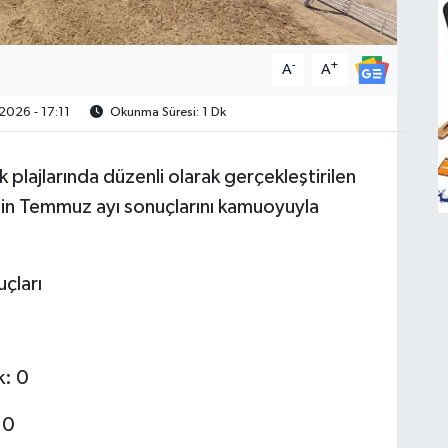
-
+
A
A
2026 - 17:11
Okunma Süresi: 1 Dk
 plajlarında düzenli olarak gerçekleştirilen
inin Temmuz ayı sonuçlarını kamuoyuyla
çları
k: 0
 0