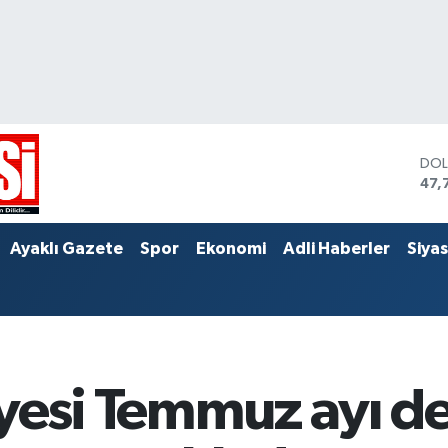
DO
47,
EU
55,
STE
Ayaklı Gazete
Spor
Ekonomi
Adli Haberler
Siya
64,
yesi Temmuz ayı de