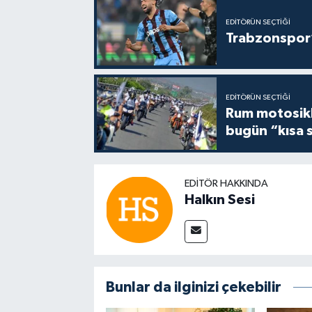
EDITÖRÜN SEÇTIĞI
Trabzonspor’
EDITÖRÜN SEÇTIĞI
Rum motosikle
bugün “kısa 
EDITÖR HAKKINDA
Halkın Sesi
Bunlar da ilginizi çekebilir