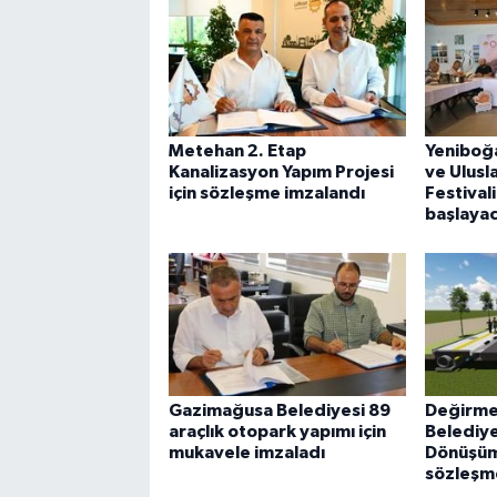
Metehan 2. Etap
Yeniboğa
Kanalizasyon Yapım Projesi
ve Ulusl
için sözleşme imzalandı
Festival
başlaya
Gazimağusa Belediyesi 89
Değirmen
araçlık otopark yapımı için
Belediye
mukavele imzaladı
Dönüşüm 
sözleşme