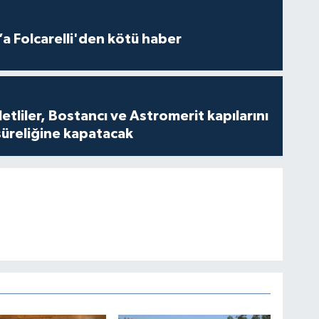
a Folcarelli'den kötü haber
tliler, Bostancı ve Astromerit kapılarını
süreliğine kapatacak