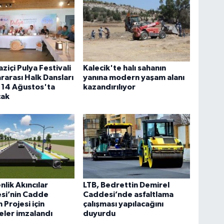
ziçi Pulya Festivali
Kalecik'te halı sahanın
ararası Halk Dansları
yanına modern yaşam alanı
i 14 Ağustos'ta
kazandırılıyor
cak
lik Akıncılar
LTB, Bedrettin Demirel
si’nin Cadde
Caddesi’nde asfaltlama
Projesi için
çalışması yapılacağını
ler imzalandı
duyurdu