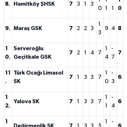
8.
Hamitköy ŞHSK
7
3
1
3
0
1
1
0
1
9.
Maraş GSK
7
2
2
3
9
4
8
3
1
Serveroğlu
1
-
7
2
1
4
7
7
0.
Geçitkale GSK
4
7
11
Türk Ocağı Limasol
1
-
7
1
3
3
7
6
.
SK
0
3
1
1
-
Yalova SK
7
1
3
3
7
6
2.
1
4
1
1
-
Değirmenlik SK
7
1
3
3
5
6