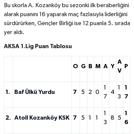
Bu skorla A. Kozanköy bu sezonki ilk beraberliğini
alarak puanını 16 yaparak maç fazlasıyla liderliğini
sürdürürken, Gençler Birliği ise 12 puanla 5. sırada
yer aldı.
AKSA 1.Lig Puan Tablosu
A
O
G
B
M
A
Y
P
V
1
1
1
1.
Baf Ülkü Yurdu
7
5
2
0
4
7
3
7
1
1
2.
Atoll Kozanköy KSK
7
5
1
1
8
5
3
6