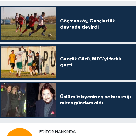
Göçmenköy, Gençleri ilk
devrede devirdi
Gençlik Gücü, MTG’yi farklı
geçti
Ünlü müzisyenin eşine bıraktığı
miras gündem oldu
EDITÖR HAKKINDA