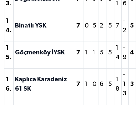
3.
1
6
1
-
Binatlı YSK
7
0
5
2
5
7
5
4.
2
1
1
-
Göçmenköy İYSK
7
1
1
5
5
4
5.
4
9
-
1
Kaplıca Karadeniz
1
7
1
0
6
5
1
3
6.
61 SK
8
3