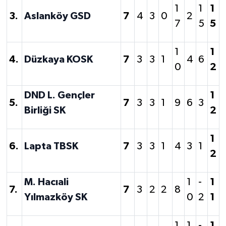
1
1
1
3.
Aslanköy GSD
7
4
3
0
2
7
5
5
1
1
4.
Düzkaya KOSK
7
3
3
1
4
6
0
2
DND L. Gençler
1
5.
7
3
3
1
9
6
3
Birliği SK
2
1
6.
Lapta TBSK
7
3
3
1
4
3
1
2
M. Hacıali
1
-
1
7.
7
3
2
2
8
Yılmazköy SK
0
2
1
1
1
-
1