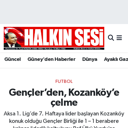
Nöbetçi Eczaneler
Hava Durumu
Trafik Durumu
Güncel
Güney'den Haberler
Dünya
Ayaklı Ga
Puan Durumu ve Fikstür
Tüm Manşetler
FUTBOL
Gençler’den, Kozanköy’e
Son Dakika Haberleri
çelme
Haber Arşivi
Aksa 1. Lig’de 7. Haftaya lider başlayan Kozanköy
konuk olduğu Gençler Birliği ile 1 – 1 berabere