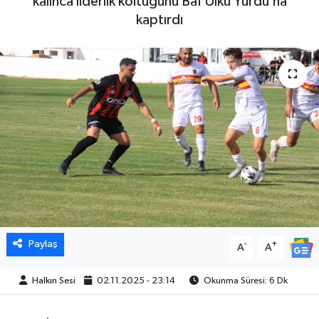
kalınca liderlik koltuğunu Baf Ülkü Yurdu’na
kaptırdı
Paylaş
-
+
A
A
Halkın Sesi
02.11.2025 - 23:14
Okunma Süresi: 6 Dk