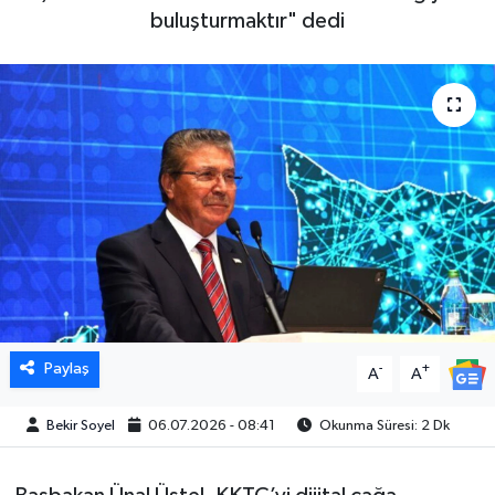
buluşturmaktır" dedi
Paylaş
-
+
A
A
Bekir Soyel
06.07.2026 - 08:41
Okunma Süresi: 2 Dk