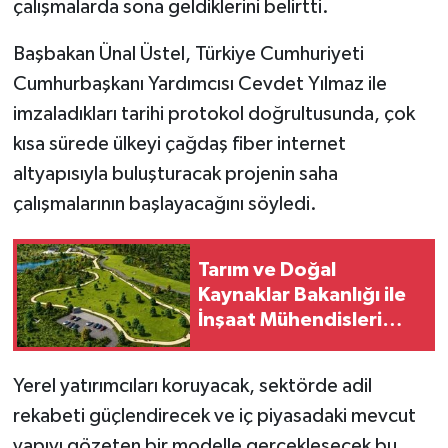
çalışmalarda sona geldiklerini belirtti.
Başbakan Ünal Üstel, Türkiye Cumhuriyeti
Cumhurbaşkanı Yardımcısı Cevdet Yılmaz ile
imzaladıkları tarihi protokol doğrultusunda, çok
kısa sürede ülkeyi çağdaş fiber internet
altyapısıyla buluşturacak projenin saha
çalışmalarının başlayacağını söyledi.
Tarım ve Doğal
Kaynaklar Bakanlığı ile
İnşaat Mühendisleri
Odası arasında iş birliği
protokolü imzalandı
Yerel yatırımcıları koruyacak, sektörde adil
rekabeti güçlendirecek ve iç piyasadaki mevcut
yapıyı gözeten bir modelle gerçekleşecek bu