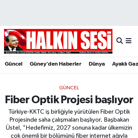
Nöbetçi Eczaneler
Hava Durumu
Trafik Durumu
Güncel
Güney'den Haberler
Dünya
Ayaklı Ga
Puan Durumu ve Fikstür
Tüm Manşetler
GÜNCEL
Fiber Optik Projesi başlıyor
Son Dakika Haberleri
Türkiye-KKTC iş birliğiyle yürütülen Fiber Optik
Haber Arşivi
Projesinde saha çalışmaları başlıyor. Başbakan
Üstel, "Hedefimiz, 2027 sonuna kadar ülkemizin
çok önemli bir bölümünü fiber internet ağıyla