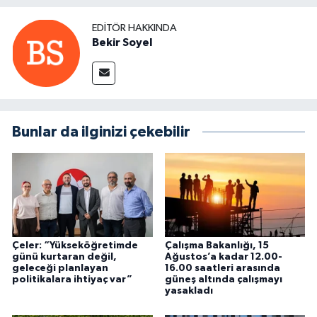
EDITÖR HAKKINDA
Bekir Soyel
Bunlar da ilginizi çekebilir
Çeler: “Yükseköğretimde
Çalışma Bakanlığı, 15
günü kurtaran değil,
Ağustos’a kadar 12.00-
geleceği planlayan
16.00 saatleri arasında
politikalara ihtiyaç var”
güneş altında çalışmayı
yasakladı