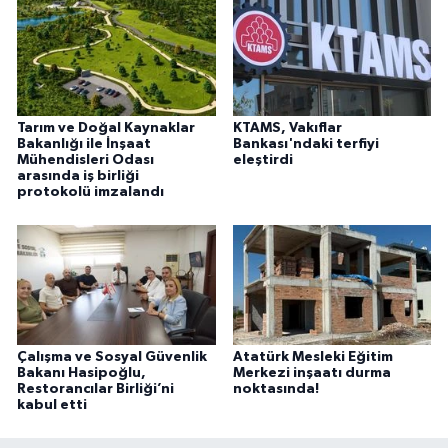
Tarım ve Doğal Kaynaklar
KTAMS, Vakıflar
Bakanlığı ile İnşaat
Bankası'ndaki terfiyi
Mühendisleri Odası
eleştirdi
arasında iş birliği
protokolü imzalandı
Çalışma ve Sosyal Güvenlik
Atatürk Mesleki Eğitim
Bakanı Hasipoğlu,
Merkezi inşaatı durma
Restorancılar Birliği’ni
noktasında!
kabul etti