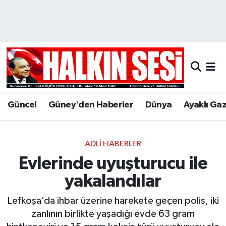
Nöbetçi Eczaneler
Hava Durumu
Trafik Durumu
Güncel
Güney'den Haberler
Dünya
Ayaklı Ga
Puan Durumu ve Fikstür
Tüm Manşetler
ADLI HABERLER
Evlerinde uyuşturucu ile
Son Dakika Haberleri
yakalandılar
Haber Arşivi
Lefkoşa’da ihbar üzerine harekete geçen polis, iki
zanlının birlikte yaşadığı evde 63 gram