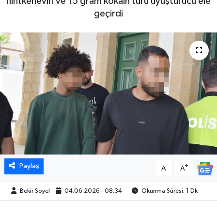
hintkeneviri ve 15 gram kokain türü uyuşturucu ele
geçirdi
Paylaş
-
+
A
A
Bekir Soyel
04.06.2026 - 08:34
Okunma Süresi: 1 Dk