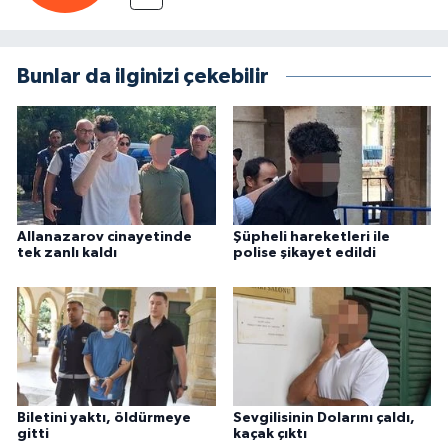
Bunlar da ilginizi çekebilir
Allanazarov cinayetinde
Şüpheli hareketleri ile
tek zanlı kaldı
polise şikayet edildi
Biletini yaktı, öldürmeye
Sevgilisinin Dolarını çaldı,
gitti
kaçak çıktı