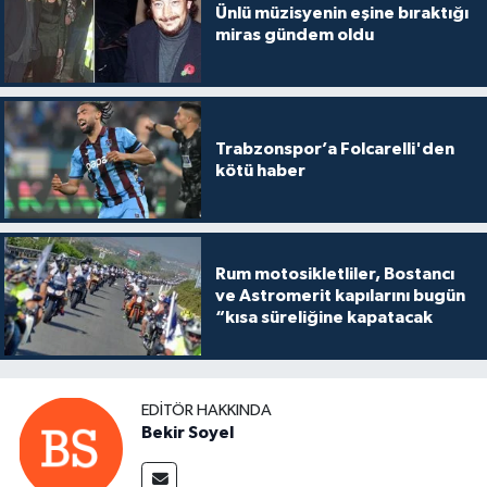
Ünlü müzisyenin eşine bıraktığı
miras gündem oldu
Trabzonspor’a Folcarelli'den
kötü haber
Rum motosikletliler, Bostancı
ve Astromerit kapılarını bugün
“kısa süreliğine kapatacak
EDITÖR HAKKINDA
Bekir Soyel