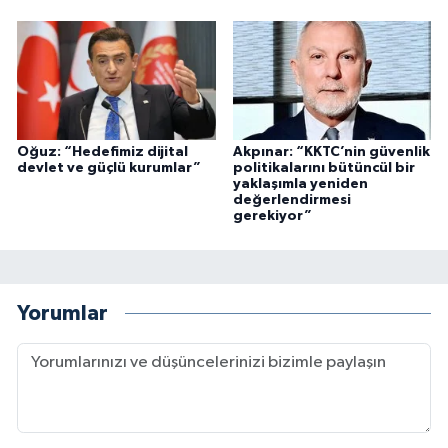
Oğuz: “Hedefimiz dijital
Akpınar: “KKTC’nin güvenlik
devlet ve güçlü kurumlar”
politikalarını bütüncül bir
yaklaşımla yeniden
değerlendirmesi
gerekiyor”
Yorumlar