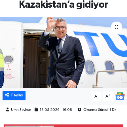
Kazakistan’a gidiyor
Paylaş
-
+
A
A
Ümit Şeyhun
13.05.2026 - 16:08
Okunma Süresi: 1 Dk