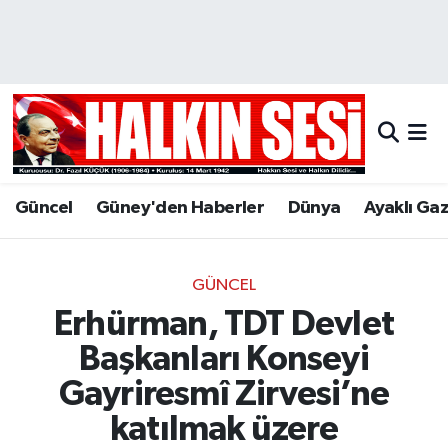
Nöbetçi Eczaneler
Hava Durumu
Trafik Durumu
Güncel
Güney'den Haberler
Dünya
Ayaklı Ga
Puan Durumu ve Fikstür
Tüm Manşetler
GÜNCEL
Erhürman, TDT Devlet
Son Dakika Haberleri
Başkanları Konseyi
Haber Arşivi
Gayriresmî Zirvesi’ne
katılmak üzere