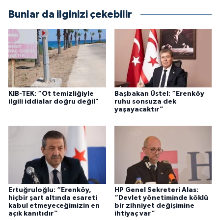
Bunlar da ilginizi çekebilir
KIB-TEK: “Ot temizliğiyle
Başbakan Üstel: “Erenköy
ilgili iddialar doğru değil"
ruhu sonsuza dek
yaşayacaktır”
Ertuğruloğlu: “Erenköy,
HP Genel Sekreteri Alas:
hiçbir şart altında esareti
“Devlet yönetiminde köklü
kabul etmeyeceğimizin en
bir zihniyet değişimine
açık kanıtıdır”
ihtiyaç var”