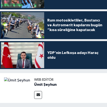
Rum motosikletliler, Bostancı
ve Astromerit kapılarını bugün
“kısa süreliğine kapatacak
YDP’nin Lefkoşa adayı Haraç
oldu
WEB EDITÖR
Ümit Şeyhun