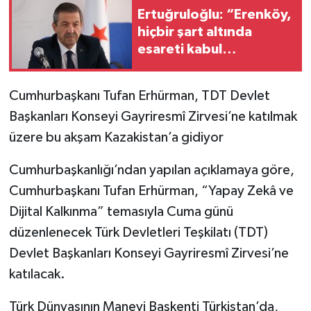
Ertuğruloğlu: “Erenköy,
hiçbir şart altında
esareti kabul
etmeyeceğimizin en
açık kanıtıdır”
Cumhurbaşkanı Tufan Erhürman, TDT Devlet
Başkanları Konseyi Gayriresmî Zirvesi’ne katılmak
üzere bu akşam Kazakistan’a gidiyor
Cumhurbaşkanlığı’ndan yapılan açıklamaya göre,
Cumhurbaşkanı Tufan Erhürman, “Yapay Zekâ ve
Dijital Kalkınma” temasıyla Cuma günü
düzenlenecek Türk Devletleri Teşkilatı (TDT)
Devlet Başkanları Konseyi Gayriresmî Zirvesi’ne
katılacak.
Türk Dünyasının Manevi Başkenti Türkistan’da,