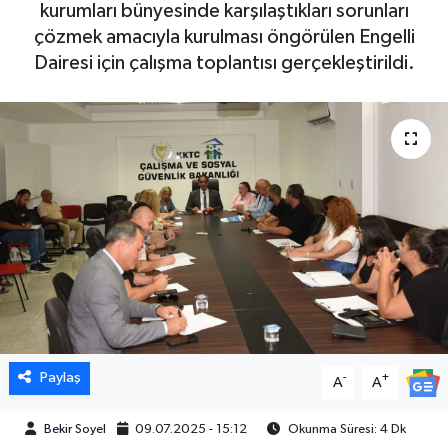
kurumları bünyesinde karşılaştıkları sorunları
çözmek amacıyla kurulması öngörülen Engelli
Dairesi için çalışma toplantısı gerçekleştirildi.
Paylaş
-
+
A
A
Bekir Soyel
09.07.2025 - 15:12
Okunma Süresi: 4 Dk