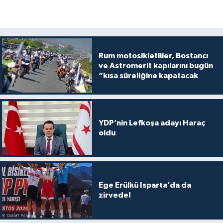
Rum motosikletliler, Bostancı
ve Astromerit kapılarını bugün
“kısa süreliğine kapatacak
YDP’nin Lefkoşa adayı Haraç
oldu
Ege Erülkü Isparta’da da
zirvede!