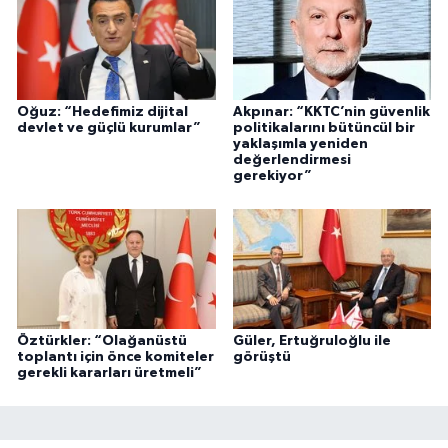
Oğuz: “Hedefimiz dijital
Akpınar: “KKTC’nin güvenlik
devlet ve güçlü kurumlar”
politikalarını bütüncül bir
yaklaşımla yeniden
değerlendirmesi
gerekiyor”
Öztürkler: “Olağanüstü
Güler, Ertuğruloğlu ile
toplantı için önce komiteler
görüştü
gerekli kararları üretmeli”