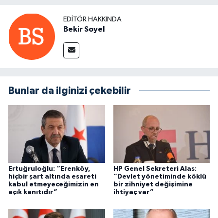
EDITÖR HAKKINDA
Bekir Soyel
Bunlar da ilginizi çekebilir
Ertuğruloğlu: “Erenköy,
HP Genel Sekreteri Alas:
hiçbir şart altında esareti
“Devlet yönetiminde köklü
kabul etmeyeceğimizin en
bir zihniyet değişimine
açık kanıtıdır”
ihtiyaç var”