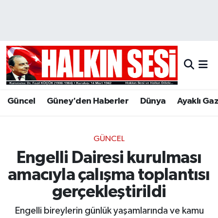
Nöbetçi Eczaneler
Hava Durumu
Trafik Durumu
Güncel
Güney'den Haberler
Dünya
Ayaklı Ga
Puan Durumu ve Fikstür
Tüm Manşetler
GÜNCEL
Engelli Dairesi kurulması
Son Dakika Haberleri
amacıyla çalışma toplantısı
Haber Arşivi
gerçekleştirildi
Engelli bireylerin günlük yaşamlarında ve kamu