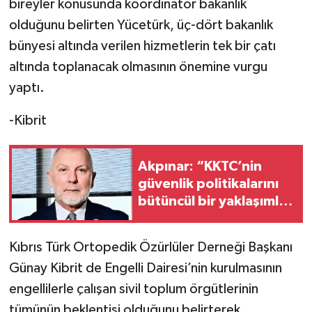
bireyler konusunda koordinatör bakanlık
olduğunu belirten Yücetürk, üç-dört bakanlık
bünyesi altında verilen hizmetlerin tek bir çatı
altında toplanacak olmasının önemine vurgu
yaptı.
-Kibrit
Akpınar: “KKTC’nin
güvenlik politikalarını
bütüncül bir yaklaşımla
yeniden
değerlendirmesi
Kıbrıs Türk Ortopedik Özürlüler Derneği Başkanı
gerekiyor”
Günay Kibrit de Engelli Dairesi’nin kurulmasının
engellilerle çalışan sivil toplum örgütlerinin
tümünün beklentisi olduğunu belirterek,