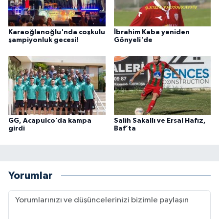
Karaoğlanoğlu'nda coşkulu
İbrahim Kaba yeniden
şampiyonluk gecesi!
Gönyeli'de
GG, Acapulco’da kampa
Salih Sakallı ve Ersal Hafız,
girdi
Baf’ta
Yorumlar