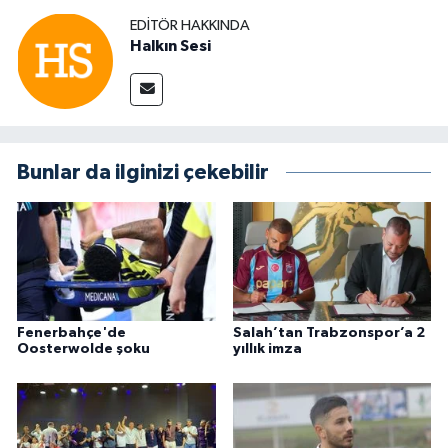
EDITÖR HAKKINDA
Halkın Sesi
Bunlar da ilginizi çekebilir
Fenerbahçe'de
Salah’tan Trabzonspor’a 2
Oosterwolde şoku
yıllık imza