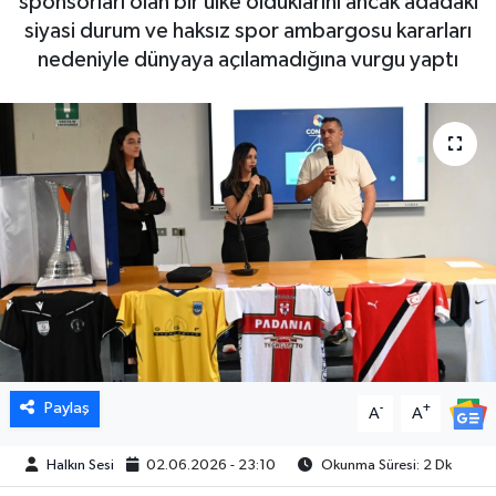
sponsorları olan bir ülke olduklarını ancak adadaki
siyasi durum ve haksız spor ambargosu kararları
nedeniyle dünyaya açılamadığına vurgu yaptı
Paylaş
-
+
A
A
Halkın Sesi
02.06.2026 - 23:10
Okunma Süresi: 2 Dk