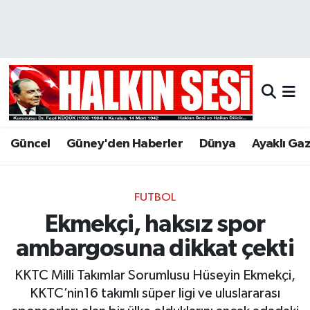
Nöbetçi Eczaneler
Hava Durumu
Trafik Durumu
Güncel
Güney'den Haberler
Dünya
Ayaklı Ga
Puan Durumu ve Fikstür
Tüm Manşetler
FUTBOL
Ekmekçi, haksız spor
Son Dakika Haberleri
ambargosuna dikkat çekti
Haber Arşivi
KKTC Milli Takımlar Sorumlusu Hüseyin Ekmekçi,
KKTC’nin16 takımlı süper ligi ve uluslararası