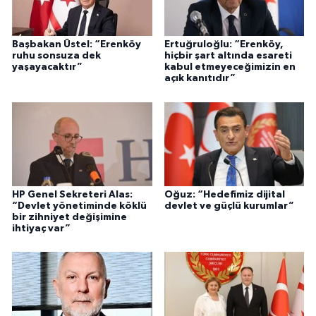
Başbakan Üstel: “Erenköy
Ertuğruloğlu: “Erenköy,
ruhu sonsuza dek
hiçbir şart altında esareti
yaşayacaktır”
kabul etmeyeceğimizin en
açık kanıtıdır”
HP Genel Sekreteri Alas:
Oğuz: “Hedefimiz dijital
“Devlet yönetiminde köklü
devlet ve güçlü kurumlar”
bir zihniyet değişimine
ihtiyaç var”