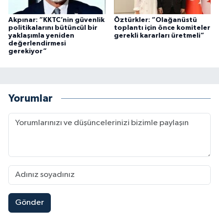
Akpınar: “KKTC’nin güvenlik
Öztürkler: “Olağanüstü
politikalarını bütüncül bir
toplantı için önce komiteler
yaklaşımla yeniden
gerekli kararları üretmeli”
değerlendirmesi
gerekiyor”
Yorumlar
Gönder