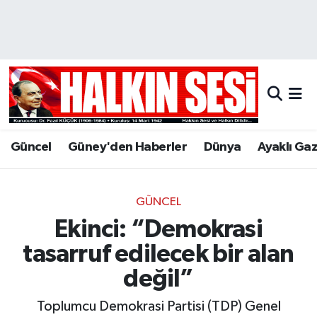
Nöbetçi Eczaneler
Hava Durumu
Trafik Durumu
Güncel
Güney'den Haberler
Dünya
Ayaklı Ga
Puan Durumu ve Fikstür
Tüm Manşetler
GÜNCEL
Ekinci: “Demokrasi
Son Dakika Haberleri
tasarruf edilecek bir alan
Haber Arşivi
değil”
Toplumcu Demokrasi Partisi (TDP) Genel