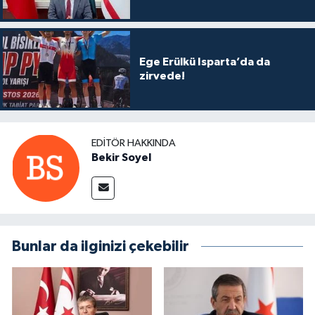
Ege Erülkü Isparta’da da
zirvede!
EDITÖR HAKKINDA
Bekir Soyel
Bunlar da ilginizi çekebilir