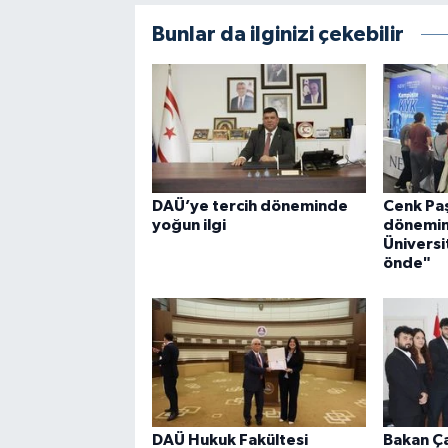
Bunlar da ilginizi çekebilir
DAÜ’ye tercih döneminde
Cenk Paş
yoğun ilgi
dönemi
Üniversi
önde"
DAÜ Hukuk Fakültesi
Bakan Ç