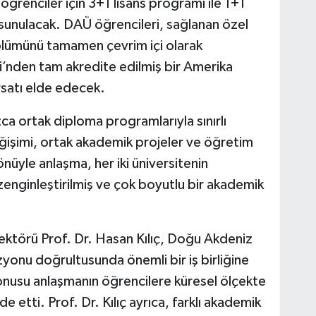
renciler için 3+1 lisans programı ile 1+1
sunulacak. DAÜ öğrencileri, sağlanan özel
 bölümünü tamamen çevrim içi olarak
’nden tam akredite edilmiş bir Amerika
ırsatı elde edecek.
zca ortak diploma programlarıyla sınırlı
işimi, ortak akademik projeler ve öğretim
yönüyle anlaşma, her iki üniversitenin
zenginleştirilmiş ve çok boyutlu bir akademik
ektörü Prof. Dr. Hasan Kılıç, Doğu Akdeniz
izyonu doğrultusunda önemli bir iş birliğine
konusu anlaşmanın öğrencilere küresel ölçekte
e etti. Prof. Dr. Kılıç ayrıca, farklı akademik