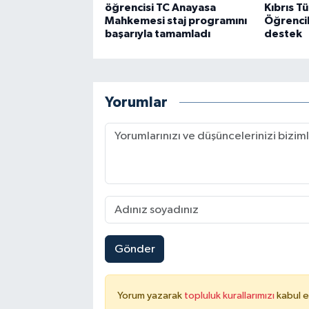
öğrencisi TC Anayasa
Kıbrıs T
Mahkemesi staj programını
Öğrencil
başarıyla tamamladı
destek
Yorumlar
Gönder
Yorum yazarak
topluluk kurallarımızı
kabul e