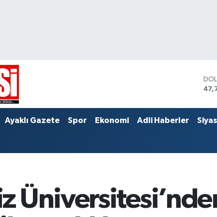
DO
47,
EU
55,
STE
Ayaklı Gazete
Spor
Ekonomi
Adli Haberler
Siya
64,
 Üniversitesi’nde