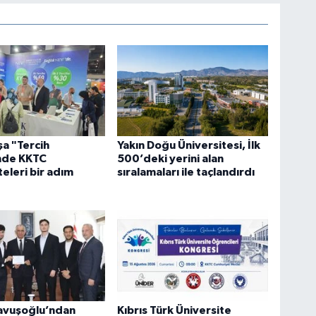
a "Tercih
Yakın Doğu Üniversitesi, İlk
nde KKTC
500’deki yerini alan
teleri bir adım
sıralamaları ile taçlandırdı
avuşoğlu’ndan
Kıbrıs Türk Üniversite