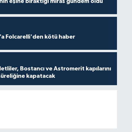
nin eşine bıraktığı miras gündem oldu
a Folcarelli'den kötü haber
tliler, Bostancı ve Astromerit kapılarını
süreliğine kapatacak