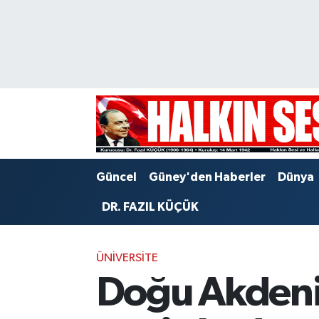
Nöbetçi Eczaneler
Hava Durumu
Trafik Durumu
Puan Durumu ve Fikstür
Güncel
Güney'den Haberler
Dünya
Tüm Manşetler
DR. FAZIL KÜÇÜK
Son Dakika Haberleri
ÜNIVERSITE
Haber Arşivi
Doğu Akdeniz