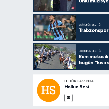
Ünlü müzisye
EDITÖRÜN SEÇTIĞI
Trabzonspor’
EDITÖRÜN SEÇTIĞI
Rum motosikle
bugün “kısa 
EDITÖR HAKKINDA
Halkın Sesi