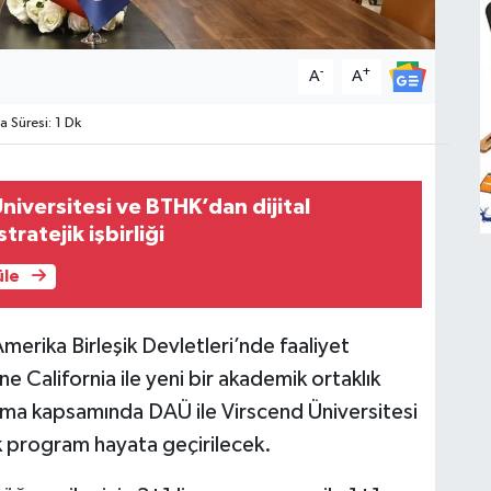
-
+
A
A
Süresi: 1 Dk
niversitesi ve BTHK’dan dijital
ratejik işbirliği
üle
erika Birleşik Devletleri’nde faaliyet
e California ile yeni bir akademik ortaklık
şma kapsamında DAÜ ile Virscend Üniversitesi
ik program hayata geçirilecek.