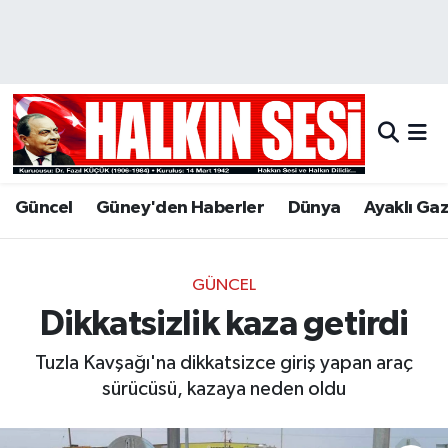
Nöbetçi Eczaneler
Hava Durumu
Trafik Durumu
Güncel
Güney'den Haberler
Dünya
Ayaklı Ga
Puan Durumu ve Fikstür
Tüm Manşetler
GÜNCEL
Dikkatsizlik kaza getirdi
Son Dakika Haberleri
Tuzla Kavşağı'na dikkatsizce giriş yapan araç
Haber Arşivi
sürücüsü, kazaya neden oldu