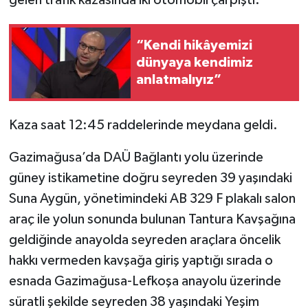
gelen trafik kazasında iki otomobil çarpıştı.
“Kendi hikâyemizi
dünyaya kendimiz
anlatmalıyız”
Kaza saat 12:45 raddelerinde meydana geldi.
Gazimağusa’da DAÜ Bağlantı yolu üzerinde
güney istikametine doğru seyreden 39 yaşındaki
Suna Aygün, yönetimindeki AB 329 F plakalı salon
araç ile yolun sonunda bulunan Tantura Kavşağına
geldiğinde anayolda seyreden araçlara öncelik
hakkı vermeden kavşağa giriş yaptığı sırada o
esnada Gazimağusa-Lefkoşa anayolu üzerinde
süratli şekilde seyreden 38 yaşındaki Yeşim