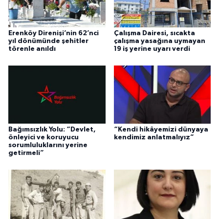
Erenköy Direnişi’nin 62’nci
Çalışma Dairesi, sıcakta
yıl dönümünde şehitler
çalışma yasağına uymayan
törenle anıldı
19 iş yerine uyarı verdi
Bağımsızlık Yolu: “Devlet,
“Kendi hikâyemizi dünyaya
önleyici ve koruyucu
kendimiz anlatmalıyız”
sorumluluklarını yerine
getirmeli”