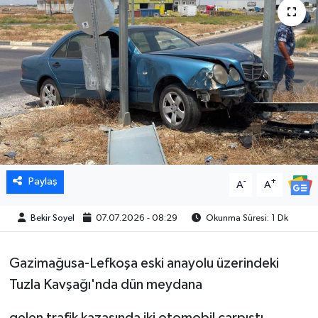
Paylaş
-
+
A
A
Bekir Soyel
07.07.2026 - 08:29
Okunma Süresi: 1 Dk
Gazimağusa-Lefkoşa eski anayolu üzerindeki
Tuzla Kavşağı'nda dün meydana