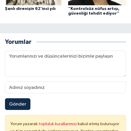
Şanlı direnişin 62’inci yılı
“Kontrolsüz nüfus artışı,
güvenliği tehdit ediyor”
Yorumlar
Gönder
Yorum yazarak
topluluk kurallarımızı
kabul etmiş bulunuyor