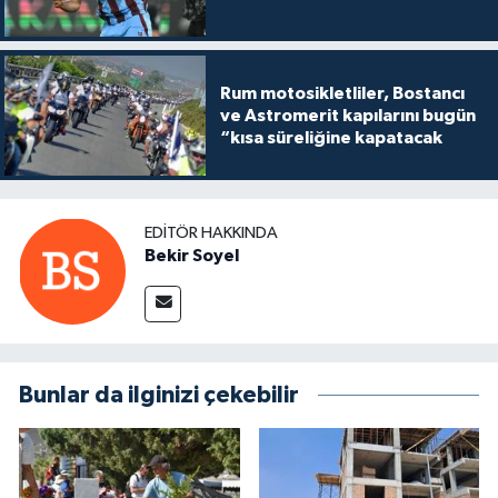
Rum motosikletliler, Bostancı
ve Astromerit kapılarını bugün
“kısa süreliğine kapatacak
EDITÖR HAKKINDA
Bekir Soyel
Bunlar da ilginizi çekebilir