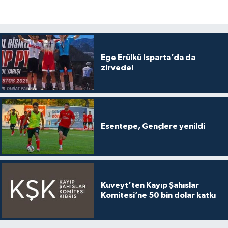
Ege Erülkü Isparta’da da
zirvede!
Esentepe, Gençlere yenildi
Kuveyt’ten Kayıp Şahıslar
Komitesi’ne 50 bin dolar katkı