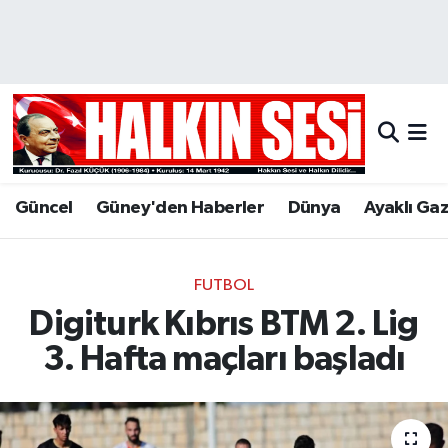
Nöbetçi Eczaneler
Hava Durumu
Trafik Durumu
Güncel
Güney'den Haberler
Dünya
Ayaklı Ga
Puan Durumu ve Fikstür
Tüm Manşetler
FUTBOL
Digiturk Kıbrıs BTM 2. Lig
Son Dakika Haberleri
3. Hafta maçları başladı
Haber Arşivi