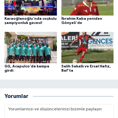
Karaoğlanoğlu'nda coşkulu
İbrahim Kaba yeniden
şampiyonluk gecesi!
Gönyeli'de
GG, Acapulco’da kampa
Salih Sakallı ve Ersal Hafız,
girdi
Baf’ta
Yorumlar