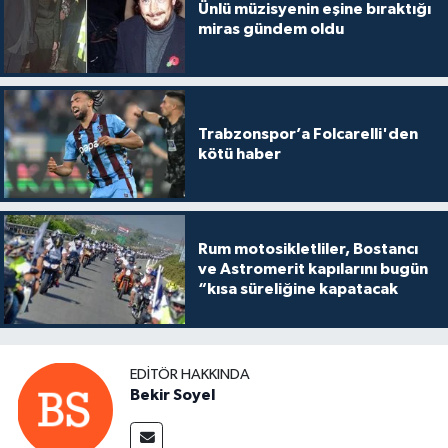
Ünlü müzisyenin eşine bıraktığı
miras gündem oldu
Trabzonspor’a Folcarelli'den
kötü haber
Rum motosikletliler, Bostancı
ve Astromerit kapılarını bugün
“kısa süreliğine kapatacak
EDITÖR HAKKINDA
Bekir Soyel