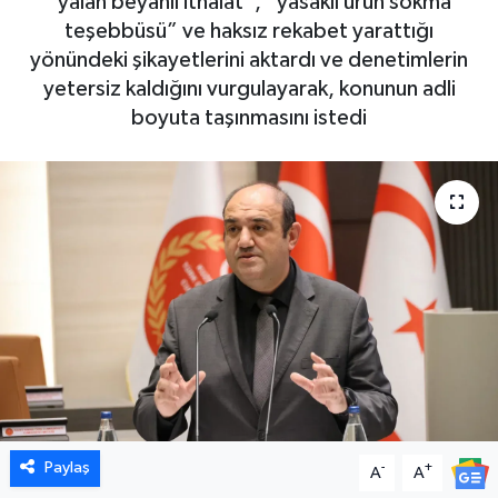
“yalan beyanlı ithalat”, “yasaklı ürün sokma
teşebbüsü” ve haksız rekabet yarattığı
yönündeki şikayetlerini aktardı ve denetimlerin
yetersiz kaldığını vurgulayarak, konunun adli
boyuta taşınmasını istedi
Paylaş
-
+
A
A