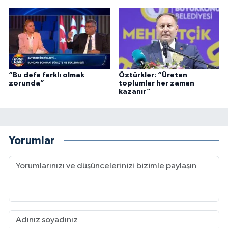
“Bu defa farklı olmak
Öztürkler: “Üreten
zorunda”
toplumlar her zaman
kazanır”
Yorumlar