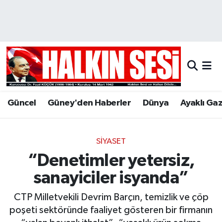
Nöbetçi Eczaneler
Hava Durumu
Trafik Durumu
Güncel
Güney'den Haberler
Dünya
Ayaklı Ga
Puan Durumu ve Fikstür
Tüm Manşetler
SIYASET
“Denetimler yetersiz,
Son Dakika Haberleri
sanayiciler isyanda”
Haber Arşivi
CTP Milletvekili Devrim Barçın, temizlik ve çöp
poşeti sektöründe faaliyet gösteren bir firmanın