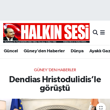
Nöbetçi Eczaneler
Hava Durumu
Trafik Durumu
Güncel
Güney'den Haberler
Dünya
Ayaklı Ga
Puan Durumu ve Fikstür
Tüm Manşetler
GÜNEY'DEN HABERLER
Dendias Hristodulidis’le
Son Dakika Haberleri
görüştü
Haber Arşivi