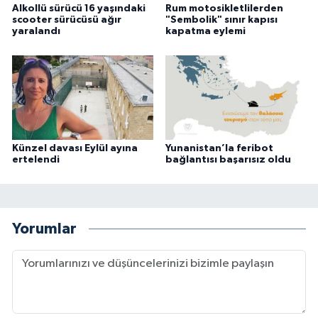
Alkollü sürücü 16 yaşındaki
Rum motosikletlilerden
scooter sürücüsü ağır
"Sembolik" sınır kapısı
yaralandı
kapatma eylemi
Künzel davası Eylül ayına
Yunanistan’la feribot
ertelendi
bağlantısı başarısız oldu
Yorumlar