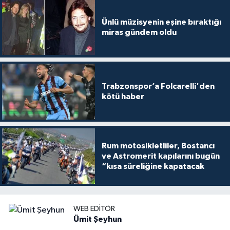
Ünlü müzisyenin eşine bıraktığı
miras gündem oldu
Trabzonspor’a Folcarelli'den
kötü haber
Rum motosikletliler, Bostancı
ve Astromerit kapılarını bugün
“kısa süreliğine kapatacak
WEB EDITÖR
Ümit Şeyhun