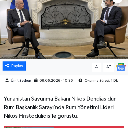
Paylaş
-
+
A
A
Ümit Şeyhun
09.06.2026 - 10:36
Okunma Süresi: 1 Dk
Yunanistan Savunma Bakanı Nikos Dendias dün
Rum Başkanlık Sarayı’nda Rum Yönetimi Lideri
Nikos Hristodulidis’le görüştü.