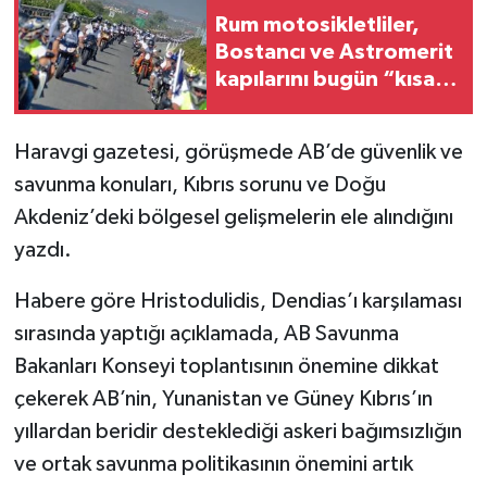
Rum motosikletliler,
Bostancı ve Astromerit
kapılarını bugün “kısa
süreliğine kapatacak
Haravgi gazetesi, görüşmede AB’de güvenlik ve
savunma konuları, Kıbrıs sorunu ve Doğu
Akdeniz’deki bölgesel gelişmelerin ele alındığını
yazdı.
Habere göre Hristodulidis, Dendias’ı karşılaması
sırasında yaptığı açıklamada, AB Savunma
Bakanları Konseyi toplantısının önemine dikkat
çekerek AB’nin, Yunanistan ve Güney Kıbrıs’ın
yıllardan beridir desteklediği askeri bağımsızlığın
ve ortak savunma politikasının önemini artık