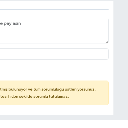
tmiş bulunuyor ve tüm sorumluluğu üstleniyorsunuz.
tesi hiçbir şekilde sorumlu tutulamaz.