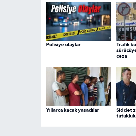
Polisiye olaylar
Trafik k
sürücüye
ceza
Yıllarca kaçak yaşadılar
Şiddet z
tutuklul