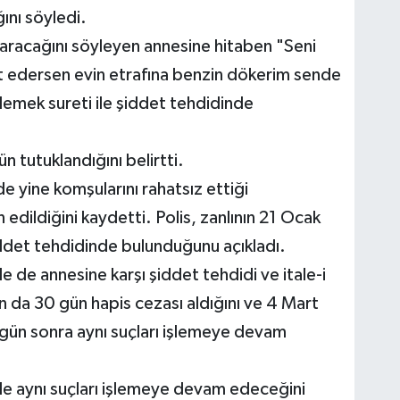
ını söyledi.
ktaracağını söyleyen annesine hitaben "Seni
t edersen evin etrafına benzin dökerim sende
emek sureti ile şiddet tehdidinde
ün tutuklandığını belirtti.
de yine komşularını rahatsız ettiği
dildiğini kaydetti. Polis, zanlının 21 Ocak
iddet tehdidinde bulunduğunu açıkladı.
e de annesine karşı şiddet tehdidi ve itale-i
an da 30 gün hapis cezası aldığını ve 4 Mart
 gün sonra aynı suçları işlemeye devam
nde aynı suçları işlemeye devam edeceğini