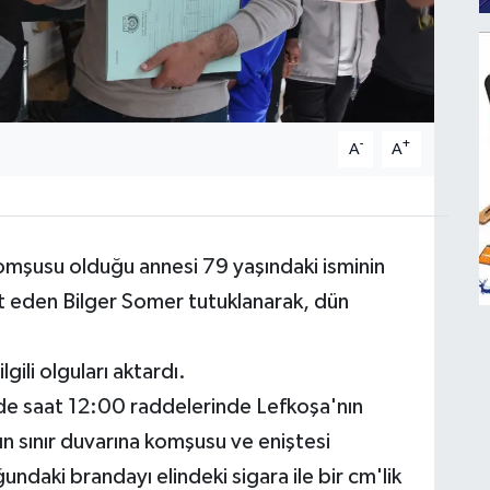
-
+
A
A
mşusu olduğu annesi 79 yaşındaki isminin
dit eden Bilger Somer tutuklanarak, dün
ili olguları aktardı.
nde saat 12:00 raddelerinde Lefkoşa'nın
 sınır duvarına komşusu ve eniştesi
undaki brandayı elindeki sigara ile bir cm'lik