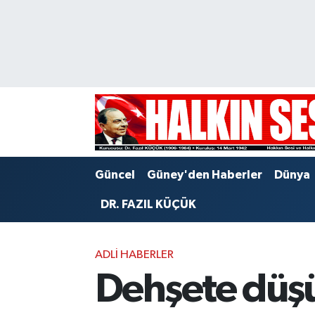
Nöbetçi Eczaneler
Hava Durumu
Trafik Durumu
Puan Durumu ve Fikstür
Güncel
Güney'den Haberler
Dünya
Tüm Manşetler
DR. FAZIL KÜÇÜK
Son Dakika Haberleri
ADLI HABERLER
Haber Arşivi
Dehşete düşü