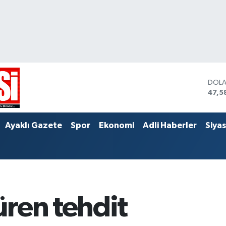
DOL
47,5
EUR
55,0
STER
Ayaklı Gazete
Spor
Ekonomi
Adli Haberler
Siya
64,1
ren tehdit