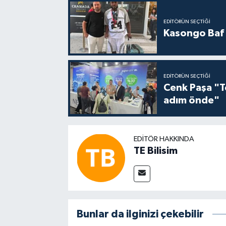
EDITÖRÜN SEÇTIĞI
Kasongo Baf i
EDITÖRÜN SEÇTIĞI
Cenk Paşa "T
adım önde"
EDITÖR HAKKINDA
TE Bilisim
Bunlar da ilginizi çekebilir