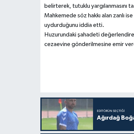
belirterek, tutuklu yargılanmasını ta
Mahkemede söz hakkı alan zanlı ise 
uydurduğunu iddia etti.
Huzurundaki şahadeti değerlendiren
cezaevine gönderilmesine emir ver
EDITÖRÜN SEÇTIĞI
Ağırdağ Boğa