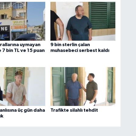
urallarına uymayan
9 bin sterlin çalan
 7 bin TL ve 15 puan
muhasebeci serbest kaldı
anlısına üç gün daha
Trafikte silahlı tehdit
uk