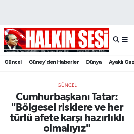
Nöbetçi Eczaneler
Hava Durumu
Trafik Durumu
Güncel
Güney'den Haberler
Dünya
Ayaklı Ga
Puan Durumu ve Fikstür
Tüm Manşetler
GÜNCEL
Cumhurbaşkanı Tatar:
Son Dakika Haberleri
"Bölgesel risklere ve her
Haber Arşivi
türlü afete karşı hazırlıklı
olmalıyız"