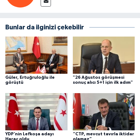
Bunlar da ilginizi çekebilir
Güler, Ertuğruloğlu ile
"26 Ağustos görüşmesi
görüştü
sonuç alıcı 5+1 için ilk adım"
YDP’nin Lefkoşa adayı
“CTP, mevcut tavırla iktidar
Haraç oldu
olamaz”