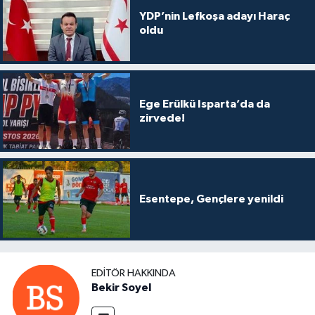
YDP’nin Lefkoşa adayı Haraç
oldu
Ege Erülkü Isparta’da da
zirvede!
Esentepe, Gençlere yenildi
EDITÖR HAKKINDA
Bekir Soyel