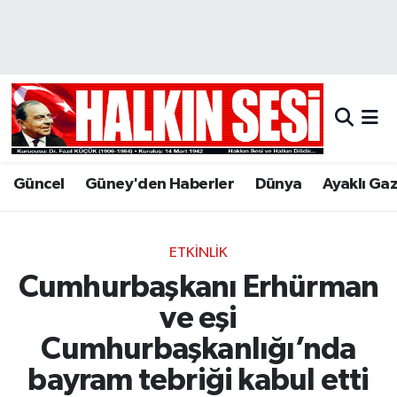
Nöbetçi Eczaneler
Hava Durumu
Trafik Durumu
Güncel
Güney'den Haberler
Dünya
Ayaklı Ga
Puan Durumu ve Fikstür
Tüm Manşetler
ETKINLIK
Cumhurbaşkanı Erhürman
Son Dakika Haberleri
ve eşi
Haber Arşivi
Cumhurbaşkanlığı’nda
bayram tebriği kabul etti