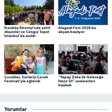
Erenköy Direnişi’nde şehit
Alagadi Fest 2026 bu
düşenler ve Cengiz Topel
akşam başlıyor
İstanbul’da anıldı
Çocuklar, Surlariçi Çocuk
“Yapay Zeka ile Geleceğe
Festivali'yle eğlendi
Hazır Ol” seminerleri
başladı
Yorumlar