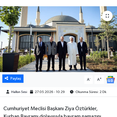
Paylaş
-
+
A
A
Halkın Sesi
27.05.2026 - 10:29
Okunma Süresi: 2 Dk
Cumhuriyet Meclisi Başkanı Ziya Öztürkler,
Kurban Bayramı dolayısıyla bayram namazını