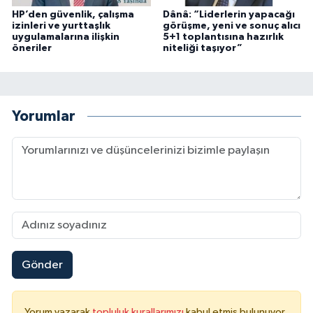
HP’den güvenlik, çalışma
Dânâ: “Liderlerin yapacağı
izinleri ve yurttaşlık
görüşme, yeni ve sonuç alıcı
uygulamalarına ilişkin
5+1 toplantısına hazırlık
öneriler
niteliği taşıyor”
Yorumlar
Gönder
Yorum yazarak
topluluk kurallarımızı
kabul etmiş bulunuyor