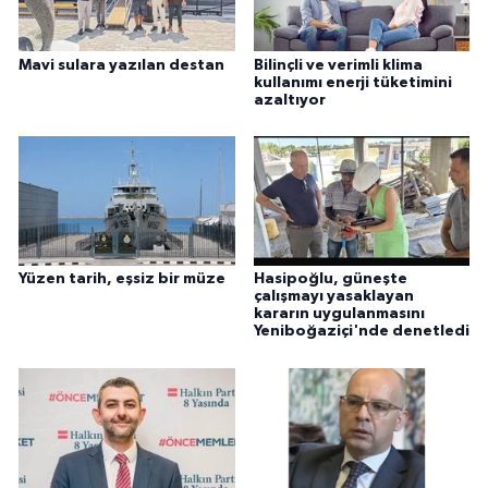
Mavi sulara yazılan destan
Bilinçli ve verimli klima
kullanımı enerji tüketimini
azaltıyor
Yüzen tarih, eşsiz bir müze
Hasipoğlu, güneşte
çalışmayı yasaklayan
kararın uygulanmasını
Yeniboğaziçi'nde denetledi