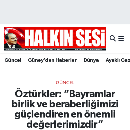
Nöbetçi Eczaneler
Hava Durumu
Trafik Durumu
Güncel
Güney'den Haberler
Dünya
Ayaklı Ga
Puan Durumu ve Fikstür
Tüm Manşetler
GÜNCEL
Öztürkler: “Bayramlar
Son Dakika Haberleri
birlik ve beraberliğimizi
Haber Arşivi
güçlendiren en önemli
değerlerimizdir”