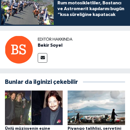
Rum motosikletliler, Bostancı
ve Astromerit kapılarını bugün
“kısa süreliğine kapatacak
EDITÖR HAKKINDA
Bekir Soyel
Bunlar da ilginizi çekebilir
Ünlü müzisyenin eşine
Piyango talihlisi, servetini