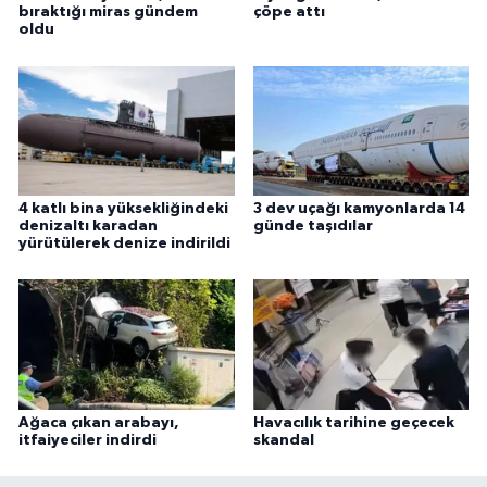
bıraktığı miras gündem
çöpe attı
oldu
4 katlı bina yüksekliğindeki
3 dev uçağı kamyonlarda 14
denizaltı karadan
günde taşıdılar
yürütülerek denize indirildi
Ağaca çıkan arabayı,
Havacılık tarihine geçecek
itfaiyeciler indirdi
skandal