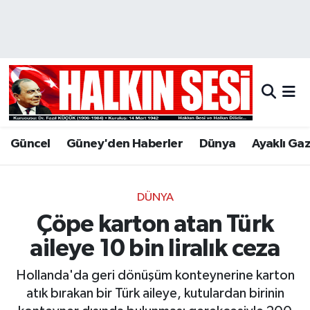
Nöbetçi Eczaneler
Hava Durumu
Trafik Durumu
Güncel
Güney'den Haberler
Dünya
Ayaklı Ga
Puan Durumu ve Fikstür
Tüm Manşetler
DÜNYA
Çöpe karton atan Türk
Son Dakika Haberleri
aileye 10 bin liralık ceza
Haber Arşivi
Hollanda'da geri dönüşüm konteynerine karton
atık bırakan bir Türk aileye, kutulardan birinin