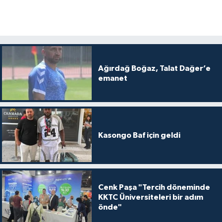
Ağırdağ Boğaz, Talat Dağer’e
emanet
Kasongo Baf için geldi
Cenk Paşa "Tercih döneminde
KKTC Üniversiteleri bir adım
önde"