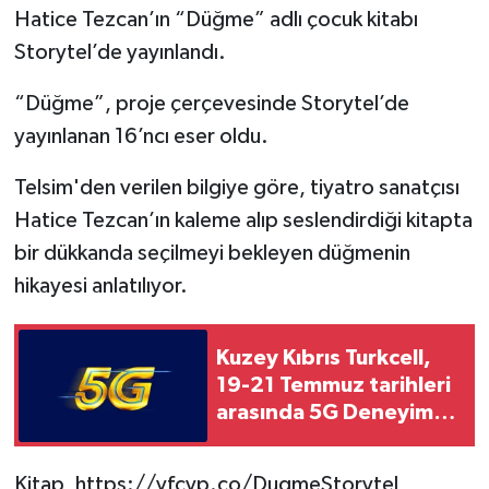
Hatice Tezcan’ın “Düğme” adlı çocuk kitabı
Storytel’de yayınlandı.
“Düğme”, proje çerçevesinde Storytel’de
yayınlanan 16’ncı eser oldu.
Telsim'den verilen bilgiye göre, tiyatro sanatçısı
Hatice Tezcan’ın kaleme alıp seslendirdiği kitapta
bir dükkanda seçilmeyi bekleyen düğmenin
hikayesi anlatılıyor.
Kuzey Kıbrıs Turkcell,
19-21 Temmuz tarihleri
arasında 5G Deneyim
Günleri düzenleyecek
Kitap, https://vfcyp.co/DugmeStorytel