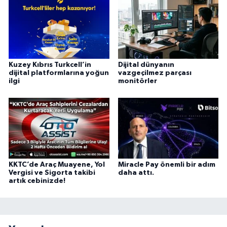
Kuzey Kıbrıs Turkcell’in
Dijital dünyanın
dijital platformlarına yoğun
vazgeçilmez parçası
ilgi
monitörler
KKTC’de Araç Muayene, Yol
Miracle Pay önemli bir adım
Vergisi ve Sigorta takibi
daha attı.
artık cebinizde!