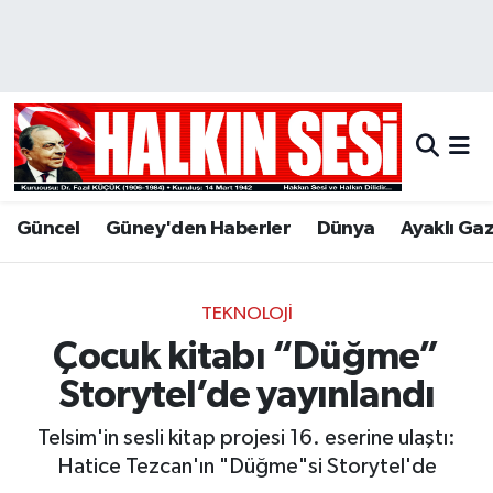
Nöbetçi Eczaneler
Hava Durumu
Trafik Durumu
Güncel
Güney'den Haberler
Dünya
Ayaklı Ga
Puan Durumu ve Fikstür
Tüm Manşetler
TEKNOLOJI
Çocuk kitabı “Düğme”
Son Dakika Haberleri
Storytel’de yayınlandı
Haber Arşivi
Telsim'in sesli kitap projesi 16. eserine ulaştı:
Hatice Tezcan'ın "Düğme"si Storytel'de