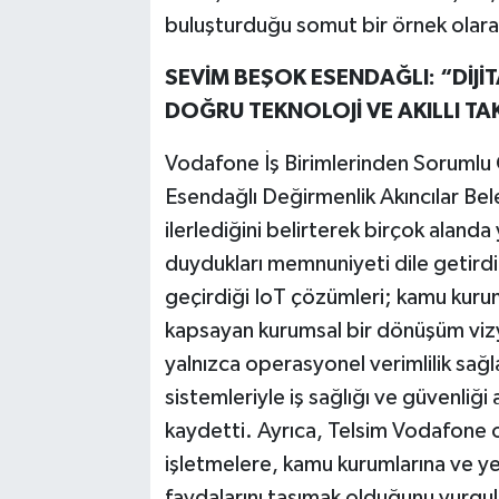
buluşturduğu somut bir örnek olarak
SEVİM BEŞOK ESENDAĞLI: “DİJİT
DOĞRU TEKNOLOJİ VE AKILLI TA
Vodafone İş Birimlerinden Sorumlu
Esendağlı Değirmenlik Akıncılar Bele
ilerlediğini belirterek birçok alanda 
duydukları memnuniyeti dile getirdi
geçirdiği IoT çözümleri; kamu kuruml
kapsayan kurumsal bir dönüşüm vizyo
yalnızca operasyonel verimlilik sağla
sistemleriyle iş sağlığı ve güvenliği
kaydetti. Ayrıca, Telsim Vodafone ol
işletmelere, kamu kurumlarına ve ye
faydalarını taşımak olduğunu vurgulay