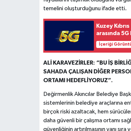
temelini oluşturduğunu ifade etti.
Kuzey Kıbrıs
arasında 5G
İçeriği Görünt
ALİ KARAVEZİRLER: “BU İŞ BİRL
SAHADA ÇALIŞAN DİĞER PERSON
ORTAMI HEDEFLİYORUZ”.
Değirmenlik Akıncılar Belediye Başk
sistemlerinin belediye araçlarına ent
birçok riski azaltacak, hem sürücül
daha güvenli bir çalışma ortamı sağ
güvenliğinin artırılmasının yanı sıra 