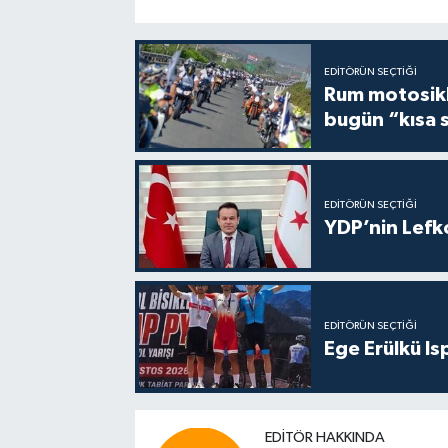
EDITÖRÜN SEÇTIĞI
Rum motosikle
bugün “kısa 
EDITÖRÜN SEÇTIĞI
YDP’nin Lefk
EDITÖRÜN SEÇTIĞI
Ege Erülkü Is
EDITÖR HAKKINDA