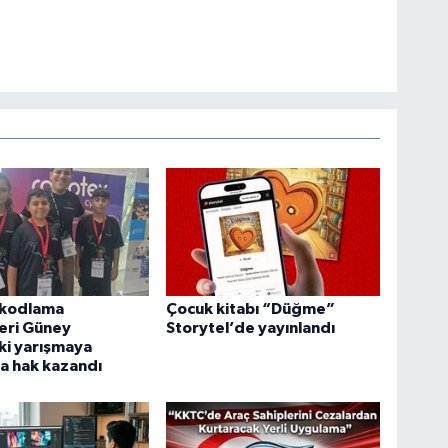
 kodlama
Çocuk kitabı “Düğme”
eri Güney
Storytel’de yayınlandı
ki yarışmaya
a hak kazandı