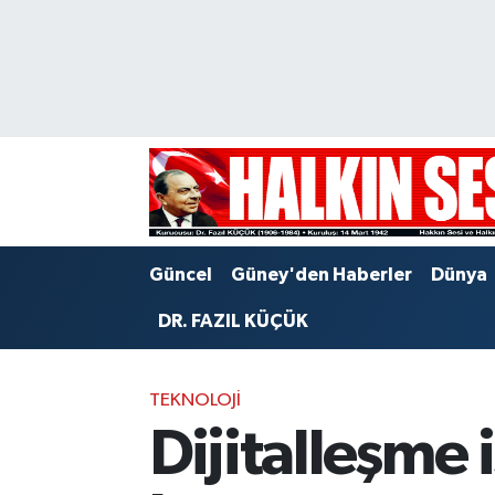
Nöbetçi Eczaneler
Hava Durumu
Trafik Durumu
Puan Durumu ve Fikstür
Güncel
Güney'den Haberler
Dünya
Tüm Manşetler
DR. FAZIL KÜÇÜK
Son Dakika Haberleri
TEKNOLOJI
Haber Arşivi
Dijitalleşme 