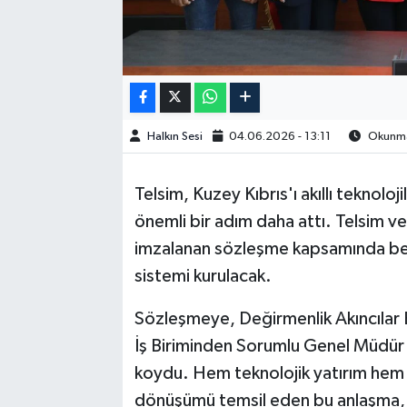
Halkın Sesi
04.06.2026 - 13:11
Okunma 
Telsim, Kuzey Kıbrıs'ı akıllı teknol
önemli bir adım daha attı. Telsim ve
imzalanan sözleşme kapsamında be
sistemi kurulacak.
Sözleşmeye, Değirmenlik Akıncılar B
İş Biriminden Sorumlu Genel Müdür
koydu. Hem teknolojik yatırım hem de
dönüşümü temsil eden bu anlaşma, T