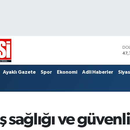
DO
47,
EU
55,
STE
Ayaklı Gazete
Spor
Ekonomi
Adli Haberler
Siya
64,
iş sağlığı ve güven