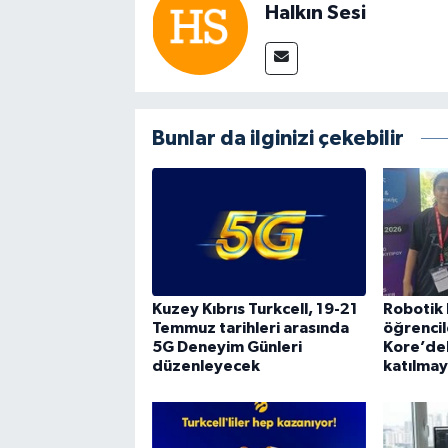
Halkın Sesi
Bunlar da ilginizi çekebilir
Kuzey Kıbrıs Turkcell, 19-21
Robotik
Temmuz tarihleri arasında
öğrencil
5G Deneyim Günleri
Kore’de
düzenleyecek
katılmay