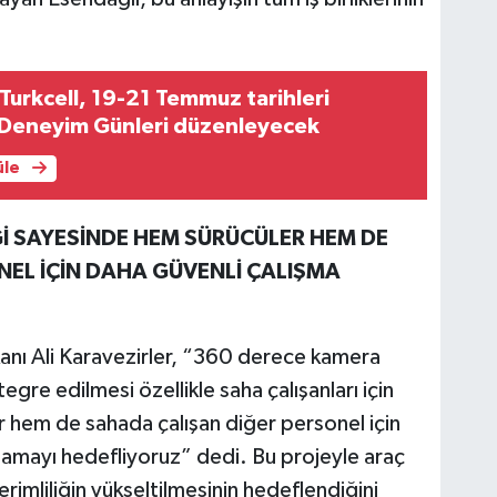
 Turkcell, 19-21 Temmuz tarihleri
 Deneyim Günleri düzenleyecek
üle
İĞİ SAYESİNDE HEM SÜRÜCÜLER HEM DE
EL İÇİN DAHA GÜVENLİ ÇALIŞMA
anı Ali Karavezirler, “360 derece kamera
egre edilmesi özellikle saha çalışanları için
er hem de sahada çalışan diğer personel için
lamayı hedefliyoruz” dedi. Bu projeyle araç
verimliliğin yükseltilmesinin hedeflendiğini