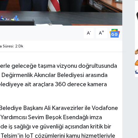
-
+
A
A
Süresi: 2 Dk
ojilerle geleceğe taşıma vizyonu doğrultusunda
 Değirmenlik Akıncılar Belediyesi arasında
lediyeye ait araçlara 360 derece kamera
elediye Başkanı Ali Karavezirler ile Vodafone
 Yardımcısı Sevim Beşok Esendağlı imza
 iş sağlığı ve güvenliği açısından kritik bir
elsim'in IoT çözümlerini kamu hizmetleriyle