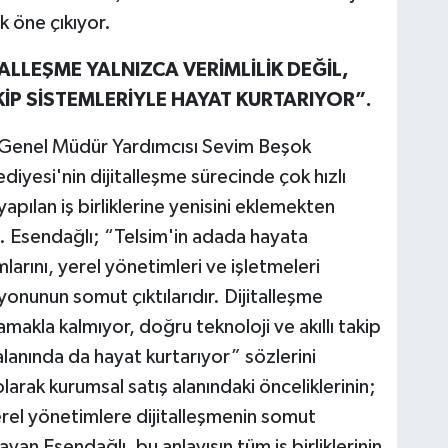
 öne çıkıyor.
ALLEŞME YALNIZCA VERİMLİLİK DEĞİL,
KİP SİSTEMLERİYLE HAYAT KURTARIYOR”.
 Genel Müdür Yardımcısı Sevim Beşok
diyesi'nin dijitalleşme sürecinde çok hızlı
yapılan iş birliklerine yenisini eklemekten
. Esendağlı; “Telsim'in adada hayata
arını, yerel yönetimleri ve işletmeleri
nunun somut çıktılarıdır. Dijitalleşme
makla kalmıyor, doğru teknoloji ve akıllı takip
 alanında da hayat kurtarıyor” sözlerini
arak kurumsal satış alanındaki önceliklerinin;
rel yönetimlere dijitalleşmenin somut
an Esendağlı, bu anlayışın tüm iş birliklerinin