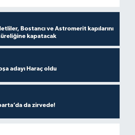
tliler, Bostancı ve Astromerit kapılarını
süreliğine kapatacak
oşa adayı Haraç oldu
parta’da da zirvede!