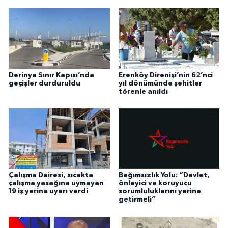
Derinya Sınır Kapısı’nda
Erenköy Direnişi’nin 62’nci
geçişler durduruldu
yıl dönümünde şehitler
törenle anıldı
Çalışma Dairesi, sıcakta
Bağımsızlık Yolu: “Devlet,
çalışma yasağına uymayan
önleyici ve koruyucu
19 iş yerine uyarı verdi
sorumluluklarını yerine
getirmeli”