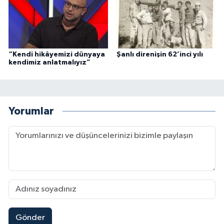
“Kendi hikâyemizi dünyaya
Şanlı direnişin 62’inci yılı
kendimiz anlatmalıyız”
Yorumlar
Gönder