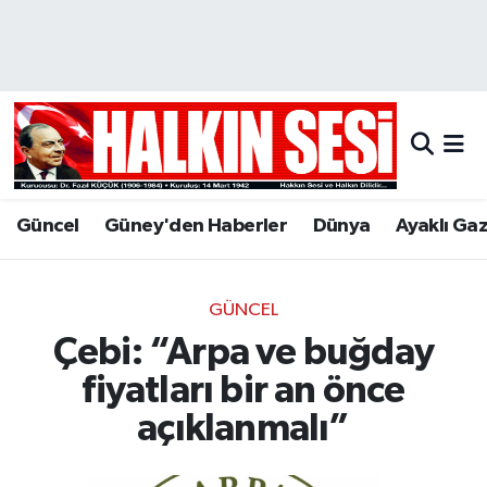
Nöbetçi Eczaneler
Hava Durumu
Trafik Durumu
Güncel
Güney'den Haberler
Dünya
Ayaklı Ga
Puan Durumu ve Fikstür
Tüm Manşetler
GÜNCEL
Çebi: “Arpa ve buğday
Son Dakika Haberleri
fiyatları bir an önce
Haber Arşivi
açıklanmalı”