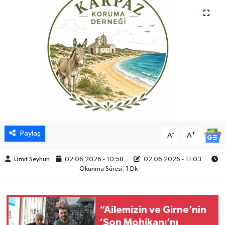
Paylaş
-
+
A
A
Ümit Şeyhun
02.06.2026 - 10:58
02.06.2026 - 11:03
Okunma Süresi: 1 Dk
“Ailemizin ve Girne’nin
‘Son Mohikanı’nı