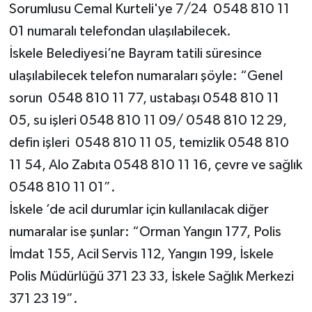
Sorumlusu Cemal Kurteli'ye 7/24 0548 810 11
01 numaralı telefondan ulaşılabilecek.
İskele Belediyesi’ne Bayram tatili süresince
ulaşılabilecek telefon numaraları şöyle: “Genel
sorun 0548 810 11 77, ustabaşı 0548 810 11
05, su işleri 0548 810 11 09/ 0548 810 12 29,
defin işleri 0548 810 11 05, temizlik 0548 810
11 54, Alo Zabıta 0548 810 11 16, çevre ve sağlık
0548 810 11 01”.
İskele ’de acil durumlar için kullanılacak diğer
numaralar ise şunlar: “Orman Yangın 177, Polis
İmdat 155, Acil Servis 112, Yangın 199, İskele
Polis Müdürlüğü 371 23 33, İskele Sağlık Merkezi
371 23 19”.