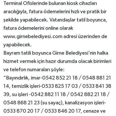
Terminal Ofislerinde bulunan kiosk cihazları
aracılığıyla, fatura ödemelerini hızlı ve pratik bir
şekilde yapabilecek. Vatandaşlar tatil boyunca,
fatura ödemelerini online olarak
www.girnebelediyesi.com adresi üzerinden de
yapabilecek.
Bayram tatili boyunca Girne Belediyesi'nin halka
hizmet vermek için hazır durumda olacak birimleri
ve telefon numaraları şöyle:
“Bayındırlık, imar-0542 852 21 18 / 0548 881 21
14, temizlik işleri-0533 825 17 03 / 0533 841 38
39, su işleri -0542 882 11 18 / 0542 882 21 18 /
0548 868 21 23 (su sayaç), kanalizasyon işleri-
0533 870 20 17 / 0533 846 20 17, cenaze ve