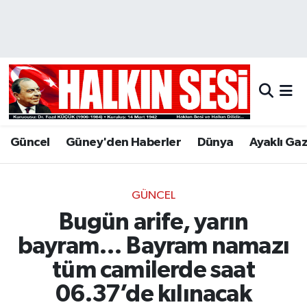
Nöbetçi Eczaneler
Hava Durumu
Trafik Durumu
Güncel
Güney'den Haberler
Dünya
Ayaklı Ga
Puan Durumu ve Fikstür
Tüm Manşetler
GÜNCEL
Bugün arife, yarın
Son Dakika Haberleri
bayram… Bayram namazı
Haber Arşivi
tüm camilerde saat
06.37’de kılınacak