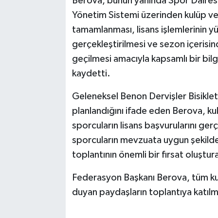
Berova, bunun yanında Spor Dairesi
Yönetim Sistemi üzerinden kulüp ve s
tamamlanması, lisans işlemlerinin y
gerçekleştirilmesi ve sezon içerisin
geçilmesi amacıyla kapsamlı bir bil
kaydetti.
Geleneksel Benon Dervişler Bisikle
planlandığını ifade eden Berova, kul
sporcuların lisans başvurularını ger
sporcuların mevzuata uygun şekilde k
toplantının önemli bir fırsat oluştur
Federasyon Başkanı Berova, tüm kulü
duyan paydaşların toplantıya katılma