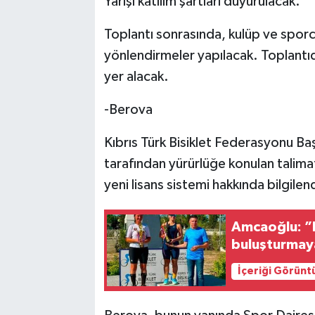
Yarışı katılım şartları duyurulacak.
Toplantı sonrasında, kulüp ve sporcu
yönlendirmeler yapılacak. Toplantı
yer alacak.
-Berova
Kıbrıs Türk Bisiklet Federasyonu B
tarafından yürürlüğe konulan talima
yeni lisans sistemi hakkında bilgilen
Amcaoğlu: ”K
buluşturmay
İçeriği Görünt