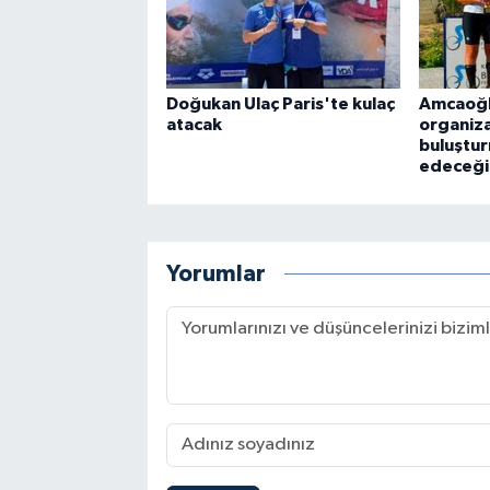
Doğukan Ulaç Paris'te kulaç
Amcaoğl
atacak
organiza
buluştu
edeceği
Yorumlar