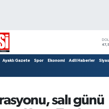
DO
47,
EU
55,
STE
Ayaklı Gazete
Spor
Ekonomi
Adli Haberler
Siya
64,
rasyonu, salı günü