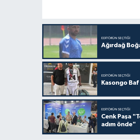
EDITÖRÜN SEÇTIĞI
Ağırdağ Boğa
EDITÖRÜN SEÇTIĞI
Kasongo Baf i
EDITÖRÜN SEÇTIĞI
Cenk Paşa "T
adım önde"