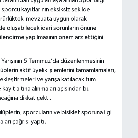
 tarafından uygulamaya alınan Spor Bilgi
porcu kayıtlarının eksiksiz şekilde
ürürlükteki mevzuata uygun olarak
de oluşabilecek idari sorunların önüne
gilendirme yapılmasının önem arz ettiğini
t Yarışının 5 Temmuz’da düzenlenmesinin
üplerin aktif üyelik işlemlerini tamamlamaları,
çekleştirmeleri ve yarışa katılacak tüm
ayıt altına alınmaları açısından bu
acağına dikkat çekti.
plerin, sporcuların ve bisiklet sporuna ilgi
ları çağrısı yaptı.