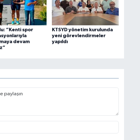
u: ”Kenti spor
KTSYD yönetim kurulunda
syonlarıyla
yeni görevlendirmeler
rmaya devam
yapıldı
z”