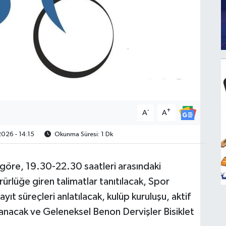
-
+
A
A
026 - 14:15
Okunma Süresi: 1 Dk
göre, 19.30-22.30 saatleri arasındaki
rürlüğe giren talimatlar tanıtılacak, Spor
yıt süreçleri anlatılacak, kulüp kuruluşu, aktif
klanacak ve Geleneksel Benon Dervişler Bisiklet