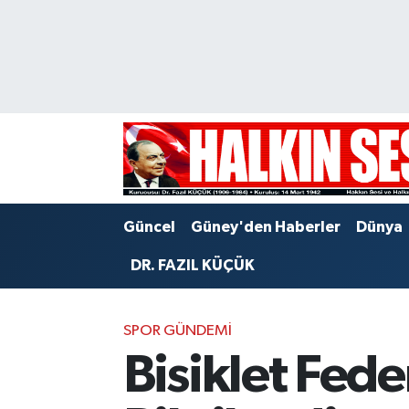
Nöbetçi Eczaneler
Hava Durumu
Trafik Durumu
Puan Durumu ve Fikstür
Güncel
Güney'den Haberler
Dünya
Tüm Manşetler
DR. FAZIL KÜÇÜK
Son Dakika Haberleri
SPOR GÜNDEMI
Haber Arşivi
Bisiklet Fede