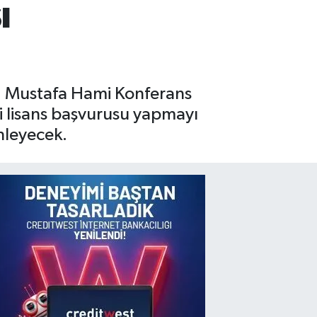
ı
 Dr. Mustafa Hami Konferans
di lisans başvurusu yapmayı
enleyecek.