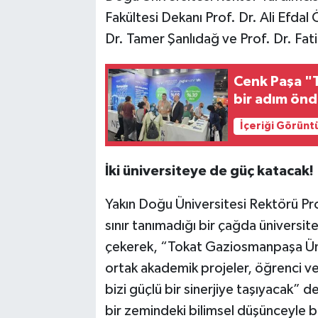
Fakültesi Dekanı Prof. Dr. Ali Efdal 
Dr. Tamer Şanlıdağ ve Prof. Dr. Fat
Cenk Paşa "T
bir adım ön
İçeriği Görünt
İki üniversiteye de güç katacak!
Yakın Doğu Üniversitesi Rektörü Pro
sınır tanımadığı bir çağda üniversitel
çekerek, “Tokat Gaziosmanpaşa Üniv
ortak akademik projeler, öğrenci ve
bizi güçlü bir sinerjiye taşıyacak” d
bir zemindeki bilimsel düşünceyle 