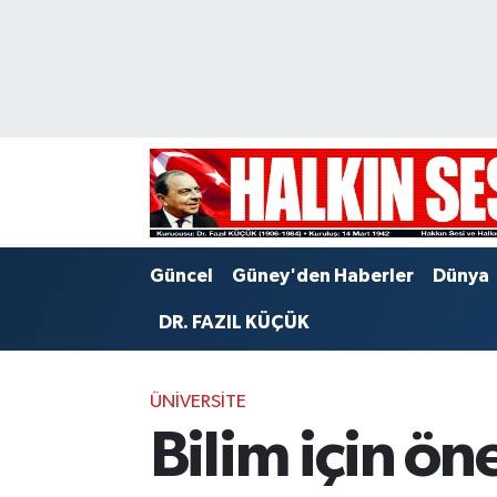
Nöbetçi Eczaneler
Hava Durumu
Trafik Durumu
Puan Durumu ve Fikstür
Güncel
Güney'den Haberler
Dünya
Tüm Manşetler
DR. FAZIL KÜÇÜK
Son Dakika Haberleri
ÜNIVERSITE
Haber Arşivi
Bilim için öne