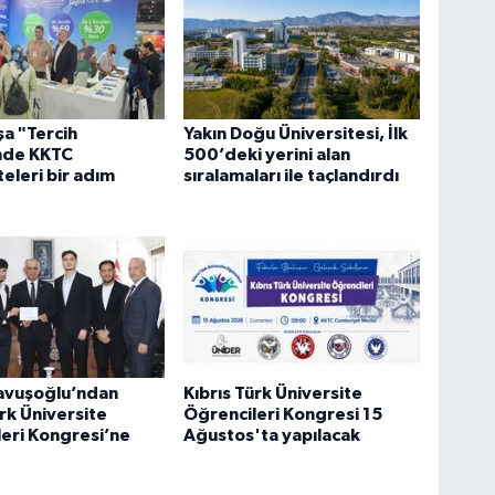
a "Tercih
Yakın Doğu Üniversitesi, İlk
nde KKTC
500’deki yerini alan
teleri bir adım
sıralamaları ile taçlandırdı
avuşoğlu’ndan
Kıbrıs Türk Üniversite
ürk Üniversite
Öğrencileri Kongresi 15
eri Kongresi’ne
Ağustos'ta yapılacak