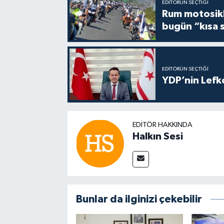
EDITÖRÜN SEÇTIĞI
Rum motosikle
bugün “kısa 
EDITÖRÜN SEÇTIĞI
YDP’nin Lefk
EDITÖR HAKKINDA
Halkın Sesi
Bunlar da ilginizi çekebilir