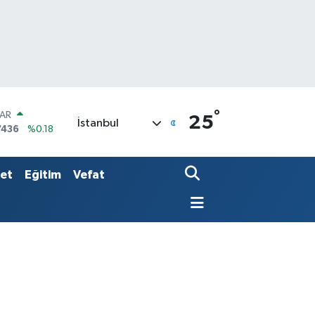
°
LAR
25
İstanbul
7436
%0.18
RO
2510
%0.32
RLİN
set
Eğitim
Vefat
4811
%0.38