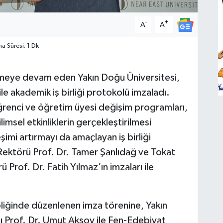
-
+
A
A
 Süresi: 1 Dk
ndirmeye devam eden Yakın Doğu Üniversitesi,
e akademik iş birliği protokolü imzaladı.
renci ve öğretim üyesi değişim programları,
limsel etkinliklerin gerçekleştirilmesi
eşimi artırmayı da amaçlayan iş birliği
Rektörü Prof. Dr. Tamer Şanlıdağ ve Tokat
rof. Dr. Fatih Yılmaz’ın imzaları ile
pliğinde düzenlenen imza törenine, Yakın
ı Prof. Dr. Umut Aksoy ile Fen-Edebiyat