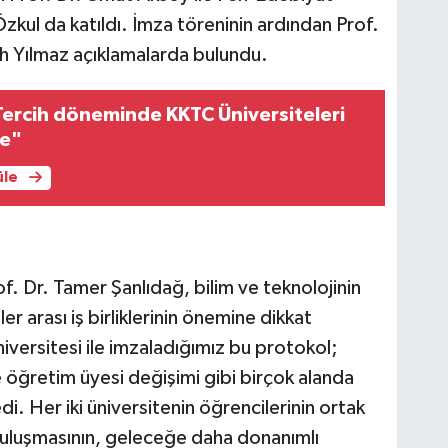
Özkul da katıldı. İmza töreninin ardından Prof.
ih Yılmaz açıklamalarda bulundu.
ercih döneminde KKTC Üniversiteleri
de"
üle
f. Dr. Tamer Şanlıdağ, bilim ve teknolojinin
er arası iş birliklerinin önemine dikkat
ersitesi ile imzaladığımız bu protokol;
 öğretim üyesi değişimi gibi birçok alanda
edi. Her iki üniversitenin öğrencilerinin ortak
buluşmasının, geleceğe daha donanımlı