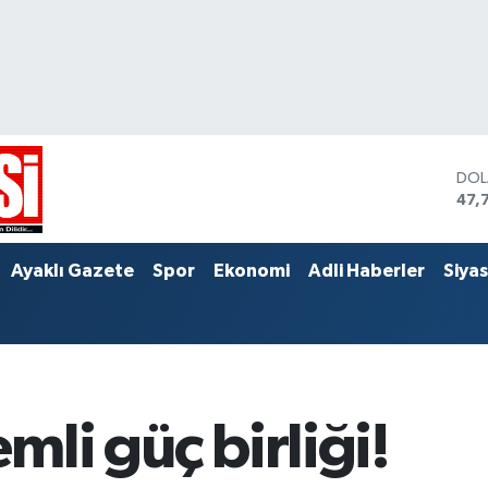
DO
47,
EU
55,
STE
Ayaklı Gazete
Spor
Ekonomi
Adli Haberler
Siya
64,
mli güç birliği!