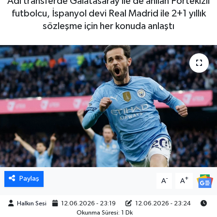
Adı transferde Galatasaray ile de anılan Portekizli
futbolcu, İspanyol devi Real Madrid ile 2+1 yıllık
sözleşme için her konuda anlaştı
Paylaş
-
+
A
A
Halkın Sesi
12.06.2026 - 23:19
12.06.2026 - 23:24
Okunma Süresi: 1 Dk