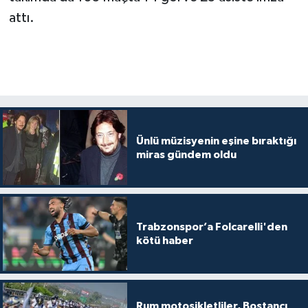
attı.
Ünlü müzisyenin eşine bıraktığı
miras gündem oldu
Trabzonspor’a Folcarelli'den
kötü haber
Rum motosikletliler, Bostancı