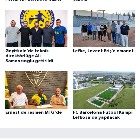
Geçitkale’de teknik
Lefke, Levent Eriş’e emanet
direktörlüğe Ali
Samancıoğlu getirildi
Ernest de resmen MTG'de
FC Barcelona Futbol Kampı
Lefkoşa’da yapılacak