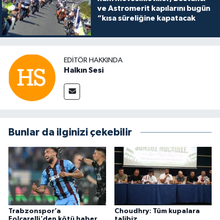
ve Astromerit kapılarını bugün
“kısa süreliğine kapatacak
EDITÖR HAKKINDA
Halkın Sesi
Bunlar da ilginizi çekebilir
Trabzonspor’a
Choudhry: Tüm kupalara
Folcarelli'den kötü haber
talibiz