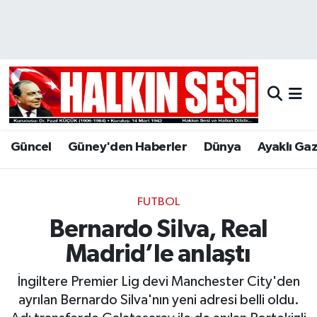
Nöbetçi Eczaneler
Hava Durumu
Trafik Durumu
Güncel
Güney'den Haberler
Dünya
Ayaklı Ga
Puan Durumu ve Fikstür
Tüm Manşetler
FUTBOL
Bernardo Silva, Real
Son Dakika Haberleri
Madrid’le anlaştı
Haber Arşivi
İngiltere Premier Lig devi Manchester City'den
ayrılan Bernardo Silva'nın yeni adresi belli oldu.