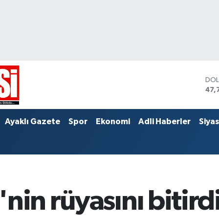
DO
47,
EU
55,
STE
Ayaklı Gazete
Spor
Ekonomi
Adli Haberler
Siya
64,
nin rüyasını bitird