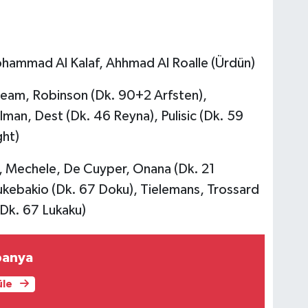
mmad Al Kalaf, Ahhmad Al Roalle (Ürdün)
eam, Robinson (Dk. 90+2 Arfsten),
lman, Dest (Dk. 46 Reyna), Pulisic (Dk. 59
ght)
, Mechele, De Cuyper, Onana (Dk. 21
Lukebakio (Dk. 67 Doku), Tielemans, Trossard
(Dk. 67 Lukaku)
spanya
üle