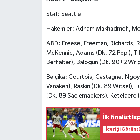
Stat: Seattle
Hakemler: Adham Makhadmeh, Moha
ABD: Freese, Freeman, Richards, R
McKennie, Adams (Dk. 72 Pepi), Til
Berhalter), Balogun (Dk. 90+2 Wri
Belçika: Courtois, Castagne, Ngoy
Vanaken), Raskin (Dk. 89 Witsel), 
(Dk. 89 Saelemaekers), Ketelaere 
İlk finalist İ
İçeriği Görünt