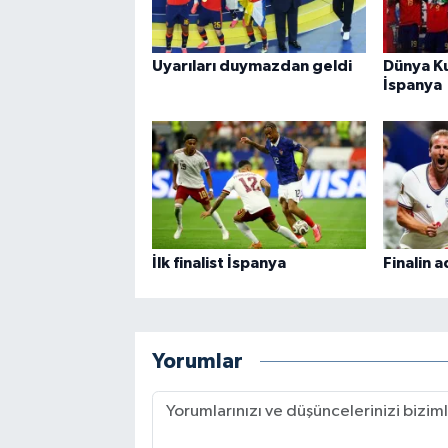
Uyarıları duymazdan geldi
Dünya K
İspanya
İlk finalist İspanya
Finalin a
Yorumlar