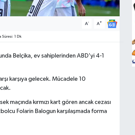
-
+
A
A
Süresi: 1 Dk
nda Belçika, ev sahiplerinden ABD'yi 4-1
karşı karşıya gelecek. Mücadele 10
cak.
ek maçında kırmızı kart gören ancak cezası
utbolcu Folarin Balogun karşılaşmada forma