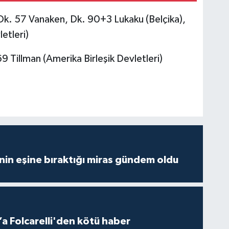
 Dk. 57 Vanaken, Dk. 90+3 Lukaku (Belçika),
etleri)
9 Tillman (Amerika Birleşik Devletleri)
nin eşine bıraktığı miras gündem oldu
a Folcarelli'den kötü haber