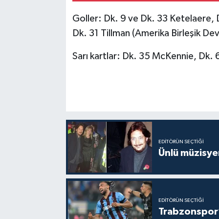
Goller: Dk. 9 ve Dk. 33 Ketelaere,
Dk. 31 Tillman (Amerika Birleşik Devl
Sarı kartlar: Dk. 35 McKennie, Dk. 6
EDITÖRÜN SEÇTIĞI
Ünlü müzisye
EDITÖRÜN SEÇTIĞI
Trabzonspor’