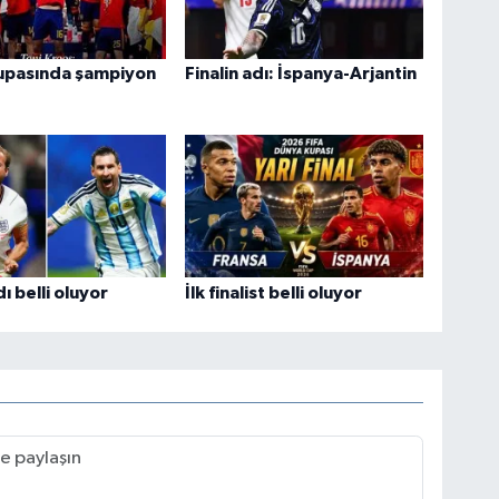
upasında şampiyon
Finalin adı: İspanya-Arjantin
dı belli oluyor
İlk finalist belli oluyor