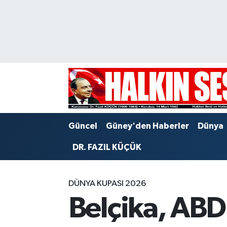
Nöbetçi Eczaneler
Hava Durumu
Trafik Durumu
Puan Durumu ve Fikstür
Güncel
Güney'den Haberler
Dünya
Tüm Manşetler
DR. FAZIL KÜÇÜK
Son Dakika Haberleri
DÜNYA KUPASI 2026
Haber Arşivi
Belçika, ABD'