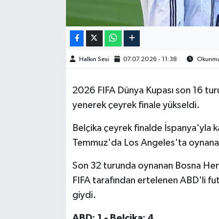
Halkın Sesi
07.07.2026 - 11:38
Okunma 
2026 FIFA Dünya Kupası son 16 turu
yenerek çeyrek finale yükseldi.
Belçika çeyrek finalde İspanya'yla 
Temmuz'da Los Angeles'ta oynana
Son 32 turunda oynanan Bosna Hers
FIFA tarafından ertelenen ABD'li f
giydi.
ABD: 1 - Belçika: 4