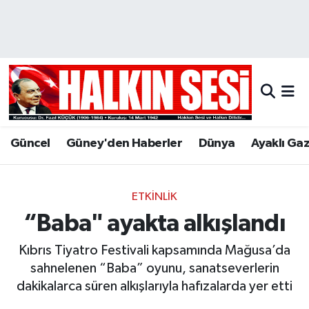
Nöbetçi Eczaneler
Hava Durumu
Trafik Durumu
Güncel
Güney'den Haberler
Dünya
Ayaklı Ga
Puan Durumu ve Fikstür
Tüm Manşetler
ETKINLIK
“Baba" ayakta alkışlandı
Son Dakika Haberleri
Kıbrıs Tiyatro Festivali kapsamında Mağusa’da
Haber Arşivi
sahnelenen “Baba” oyunu, sanatseverlerin
dakikalarca süren alkışlarıyla hafızalarda yer etti