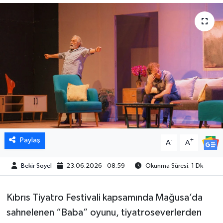
Paylaş
-
+
A
A
Bekir Soyel
23.06.2026 - 08:59
Okunma Süresi: 1 Dk
Kıbrıs Tiyatro Festivali kapsamında Mağusa’da
sahnelenen “Baba” oyunu, tiyatroseverlerden