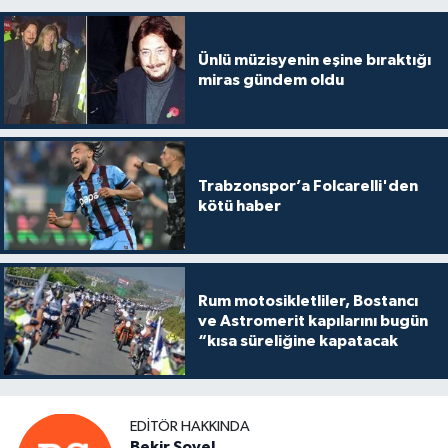
Ünlü müzisyenin eşine bıraktığı
miras gündem oldu
Trabzonspor’a Folcarelli'den
kötü haber
Rum motosikletliler, Bostancı
ve Astromerit kapılarını bugün
“kısa süreliğine kapatacak
EDITÖR HAKKINDA
Bekir Soyel