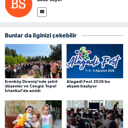
Bunlar da ilginizi çekebilir
Erenköy Direnişi’nde şehit
Alagadi Fest 2026 bu
düşenler ve Cengiz Topel
akşam başlıyor
İstanbul’da anıldı