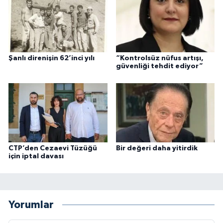
Şanlı direnişin 62’inci yılı
“Kontrolsüz nüfus artışı,
güvenliği tehdit ediyor”
CTP’den Cezaevi Tüzüğü
Bir değeri daha yitirdik
için iptal davası
Yorumlar