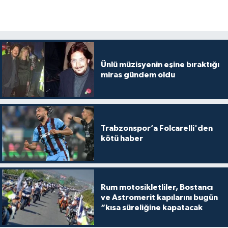
Ünlü müzisyenin eşine bıraktığı
miras gündem oldu
Trabzonspor’a Folcarelli'den
kötü haber
Rum motosikletliler, Bostancı
ve Astromerit kapılarını bugün
“kısa süreliğine kapatacak