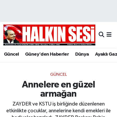
Nöbetçi Eczaneler
Hava Durumu
Trafik Durumu
Güncel
Güney'den Haberler
Dünya
Ayaklı Ga
Puan Durumu ve Fikstür
Tüm Manşetler
GÜNCEL
Annelere en güzel
Son Dakika Haberleri
armağan
Haber Arşivi
ZAYDER ve KSTU iş birliğinde düzenlenen
etkinlikte çocuklar, annelerine kendi emekleri ile