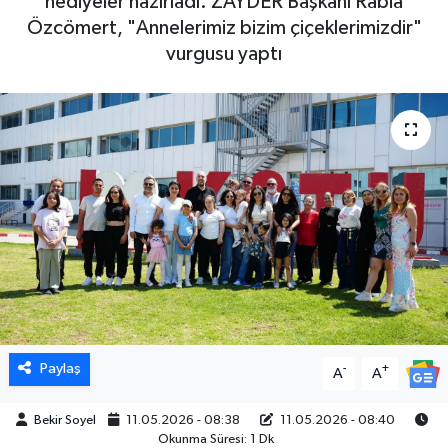
hediyeler hazırladı. ZAYDER Başkanı Rabia
Özcömert, "Annelerimiz bizim çiçeklerimizdir"
vurgusu yaptı
Paylaş
-
+
A
A
Bekir Soyel
11.05.2026 - 08:38
11.05.2026 - 08:40
Okunma Süresi: 1 Dk