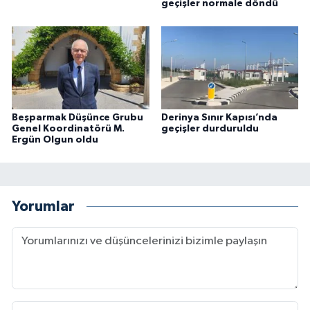
geçişler normale döndü
Beşparmak Düşünce Grubu
Derinya Sınır Kapısı’nda
Genel Koordinatörü M.
geçişler durduruldu
Ergün Olgun oldu
Yorumlar