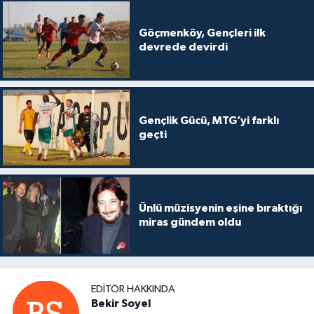
Göçmenköy, Gençleri ilk
devrede devirdi
Gençlik Gücü, MTG’yi farklı
geçti
Ünlü müzisyenin eşine bıraktığı
miras gündem oldu
EDITÖR HAKKINDA
Bekir Soyel