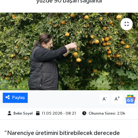
yüzde 90 başarı sağlandı
Paylaş
-
+
A
A
Bekir Soyel
11.05.2026 - 08:21
Okunma Süresi: 2 Dk
“Narenciye üretimini bitirebilecek derecede