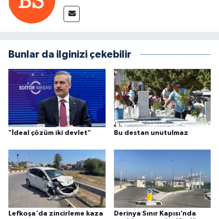
Bunlar da ilginizi çekebilir
"İdeal çözüm iki devlet"
Bu destan unutulmaz
Lefkoşa'da zincirleme kaza
Derinya Sınır Kapısı’nda