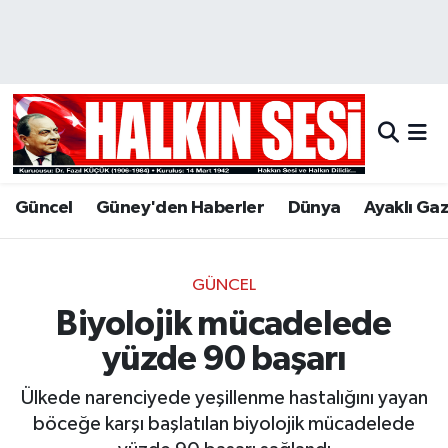
Nöbetçi Eczaneler
Hava Durumu
Trafik Durumu
Güncel
Güney'den Haberler
Dünya
Ayaklı Ga
Puan Durumu ve Fikstür
Tüm Manşetler
GÜNCEL
Biyolojik mücadelede
Son Dakika Haberleri
yüzde 90 başarı
Haber Arşivi
Ülkede narenciyede yeşillenme hastalığını yayan
böceğe karşı başlatılan biyolojik mücadelede